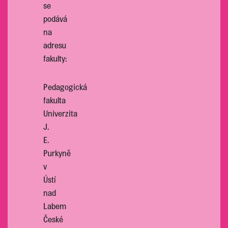
se
podává
na
adresu
fakulty:
Pedagogická
fakulta
Univerzita
J.
E.
Purkyně
v
Ústí
nad
Labem
České