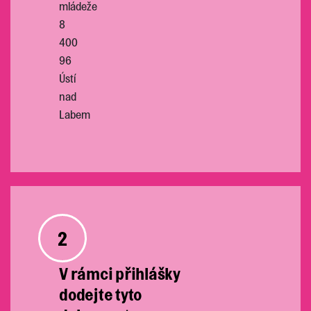
mládeže
8
400
96
Ústí
nad
Labem
2
V rámci přihlášky
dodejte tyto