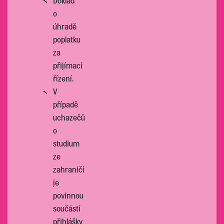
Doklad
o
úhradě
poplatku
za
přijímací
řízení.
V
případě
uchazečů
o
studium
ze
zahraničí
je
povinnou
součástí
přihlášky