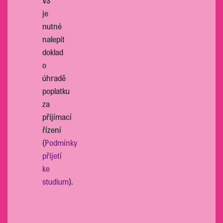
VŠ“
je
nutné
nalepit
doklad
o
úhradě
poplatku
za
přijímací
řízení
(
Podmínky
přijetí
ke
studium
).