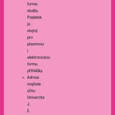
formu
studia.
Poplatek
je
stejný
pro
písemnou
i
elektronickou
formu
přihlášky.
Adresa
majitele
účtu:
Univerzita
J.
E.