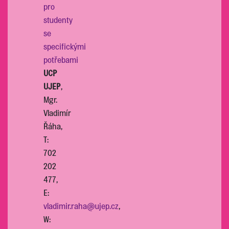
pro
studenty
se
specifickými
potřebami
UCP
UJEP
,
Mgr.
Vladimír
Řáha,
T:
702
202
477,
E:
vladimir.raha@ujep.cz
,
W: