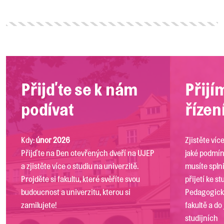
Přijďte se k nám
Přijí
podívat
řízen
Kdy:
únor 2026
Zjistěte víc
Přijďte na Den otevřených dveří na UJEP
jaké podmí
a zjistěte více o studiu na univerzitě.
musíte splni
Projděte si fakultu, které svěříte svou
přijetí ke st
budoucnost a univerzitu, kterou si
Pedagogic
zamilujete!
fakultě a do
studijních