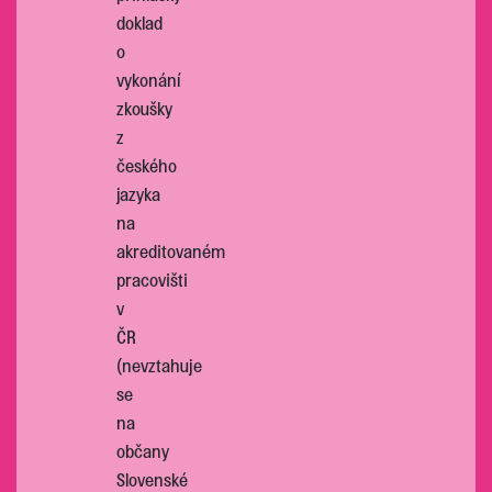
doklad
o
vykonání
zkoušky
z
českého
jazyka
na
akreditovaném
pracovišti
v
ČR
(nevztahuje
se
na
občany
Slovenské