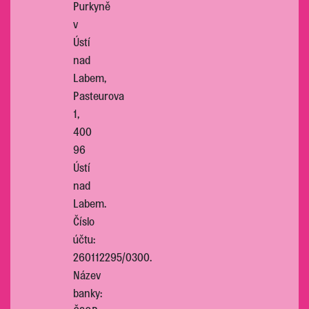
Purkyně
v
Ústí
nad
Labem,
Pasteurova
1,
400
96
Ústí
nad
Labem.
Číslo
účtu:
260112295/0300.
Název
banky: