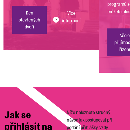
programů s
můžete hlási
Den
Více
otevřených
informací
dveří
Vše o
přijíma
řízen
Jak se
Níže naleznete stručný
návod jak postupovat při
přihlásit na
podání přihlášky. Vždy