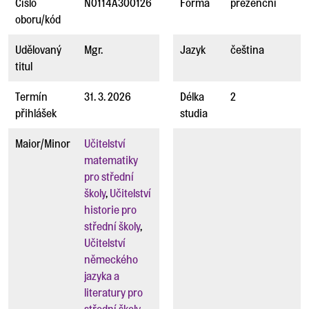
Číslo
N0114A300126
Forma
prezenční
oboru/kód
Udělovaný
Mgr.
Jazyk
čeština
titul
Termín
31. 3. 2026
Délka
2
přihlášek
studia
Maior/Minor
Učitelství
matematiky
pro střední
školy
,
Učitelství
historie pro
střední školy
,
Učitelství
německého
jazyka a
literatury pro
střední školy
,