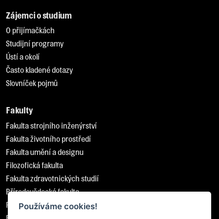
Zájemci o studium
O přijímačkách
Studijní programy
Ústí a okolí
Často kladené dotazy
Slovníček pojmů
Fakulty
Fakulta strojního inženýrství
Fakulta životního prostředí
Fakulta umění a designu
Filozofická fakulta
Fakulta zdravotnických studií
Přírodovědecká fakulta
Pedagogická fakulta
Používáme cookies!
Fakulta sociálně ekonomická