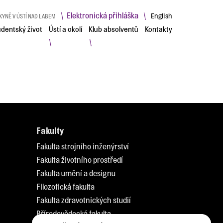
Elektronická přihláška
\
\
English
KYNĚ V ÚSTÍ NAD LABEM
udentský život
Ústí a okolí
Klub absolventů
Kontakty
\
\
Fakulty
Fakulta strojního inženýrství
Fakulta životního prostředí
Fakulta umění a designu
Filozofická fakulta
Fakulta zdravotnických studií
Přírodovědecká fakulta