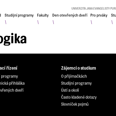
UNIVERZITA JANA EVANGELISTY PUR
d
Studijní programy
Fakulty
Den otevřených dveří
Pro prváky
St
\
\
\
\
\
ogika
ací řízení
Zájemci o studium
í programy
O přijímačkách
nická přihláška
Studijní programy
vřených dveří
Ústí a okolí
Často kladené dotazy
Slovníček pojmů