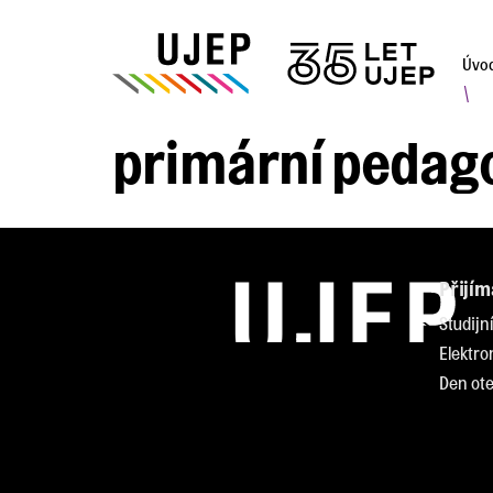
Úvo
\
primární pedag
Přijím
Studijn
Elektro
Den ote