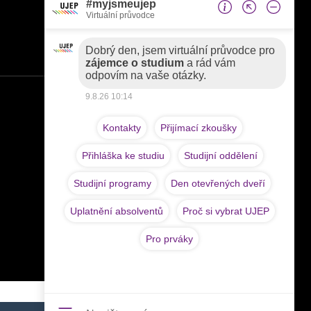
Pedagogická fakulta
Fakulta sociálně ekonomická