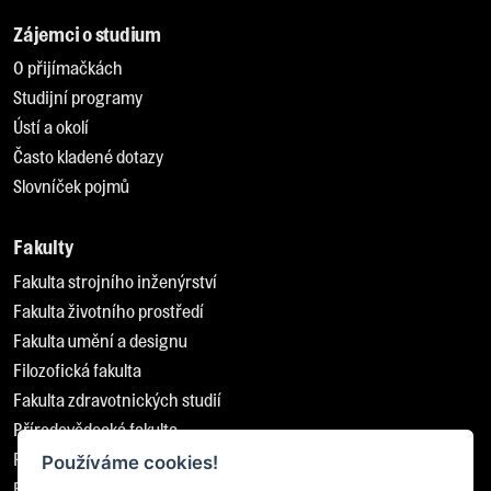
Zájemci o studium
O přijímačkách
Studijní programy
Ústí a okolí
Často kladené dotazy
Slovníček pojmů
Fakulty
Fakulta strojního inženýrství
Fakulta životního prostředí
Fakulta umění a designu
Filozofická fakulta
Fakulta zdravotnických studií
Přírodovědecká fakulta
Pedagogická fakulta
Používáme cookies!
Fakulta sociálně ekonomická