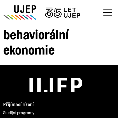
behaviorální
ekonomie
Přijímací řízení
Studijní programy