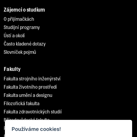
Zájemci o studium
O přijímačkách
Studijní programy
Ústí a okolí
Často kladené dotazy
Slovníček pojmů
Fakulty
Fakulta strojního inženýrství
Fakulta životního prostředí
Fakulta umění a designu
Filozofická fakulta
Fakulta zdravotnických studií
Přírodovědecká fakulta
Pedagogická fakulta
Používáme cookies!
Fakulta sociálně ekonomická