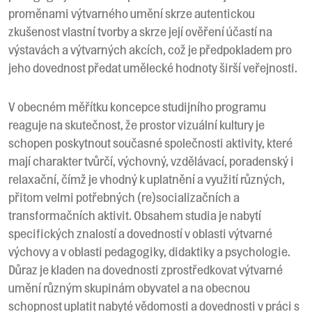
proměnami výtvarného umění skrze autentickou
zkušenost vlastní tvorby a skrze její ověření účastí na
výstavách a výtvarných akcích, což je předpokladem pro
jeho dovednost předat umělecké hodnoty širší veřejnosti.
V obecném měřítku koncepce studijního programu
reaguje na skutečnost, že prostor vizuální kultury je
schopen poskytnout současné společnosti aktivity, které
mají charakter tvůrčí, výchovný, vzdělávací, poradenský i
relaxační, čímž je vhodný k uplatnění a využití různých,
přitom velmi potřebných (re)socializačních a
transformačních aktivit. Obsahem studia je nabytí
specifických znalostí a dovedností v oblasti výtvarné
výchovy a v oblasti pedagogiky, didaktiky a psychologie.
Důraz je kladen na dovednosti zprostředkovat výtvarné
umění různým skupinám obyvatel a na obecnou
schopnost uplatit nabyté vědomosti a dovednosti v práci s