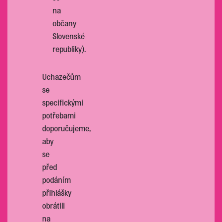
na
občany
Slovenské
republiky).
Uchazečům
se
specifickými
potřebami
doporučujeme,
aby
se
před
podáním
přihlášky
obrátili
na