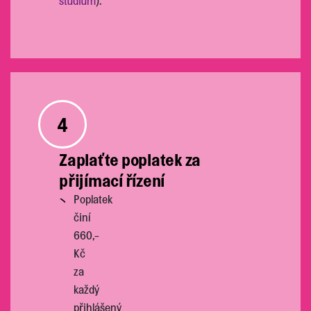
studium
).
4
Zaplaťte poplatek za
přijímací řízení
Poplatek
činí
660,-
Kč
za
každý
přihlášený