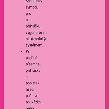
Specifický
symbol:
pro
e-
přihlášku
vygenerován
elektronickým
systémem.
Při
podání
písemné
přihlášky
se
poplatek
hradí
poštovní
poukázkou
nebo