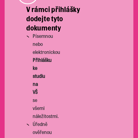
V rámci přihlášky
dodejte tyto
dokumenty
Písemnou
nebo
elektronickou
Přihlášku
ke
studiu
na
VŠ
se
všemi
náležitostmi.
Úředně
ověřenou