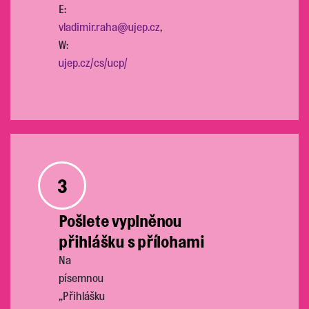
E:
vladimir.raha@ujep.cz
,
W:
ujep.cz/cs/ucp/
3
Pošlete vyplněnou
přihlášku s přílohami
Na
písemnou
„Přihlášku