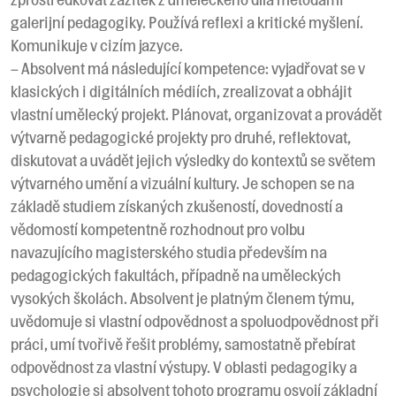
galerijní pedagogiky. Používá reflexi a kritické myšlení.
Komunikuje v cizím jazyce.
– Absolvent má následující kompetence: vyjadřovat se v
klasických i digitálních médiích, zrealizovat a obhájit
vlastní umělecký projekt. Plánovat, organizovat a provádět
výtvarně pedagogické projekty pro druhé, reflektovat,
diskutovat a uvádět jejich výsledky do kontextů se světem
výtvarného umění a vizuální kultury. Je schopen se na
základě studiem získaných zkušeností, dovedností a
vědomostí kompetentně rozhodnout pro volbu
navazujícího magisterského studia především na
pedagogických fakultách, případně na uměleckých
vysokých školách. Absolvent je platným členem týmu,
uvědomuje si vlastní odpovědnost a spoluodpovědnost při
práci, umí tvořivě řešit problémy, samostatně přebírat
odpovědnost za vlastní výstupy. V oblasti pedagogiky a
psychologie si absolvent tohoto programu osvojí základní