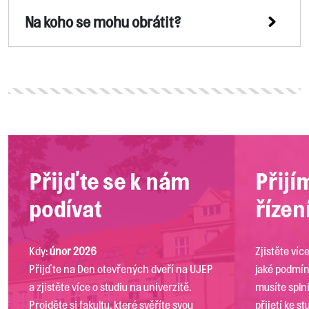
Na koho se mohu obrátit?
Přijďte se k nám
Přijí
podívat
řízen
Kdy:
únor 2026
Zjistěte víc
Přijďte na Den otevřených dveří na UJEP
jaké podmí
a zjistěte více o studiu na univerzitě.
musíte splni
Projděte si fakultu, které svěříte svou
přijetí ke st