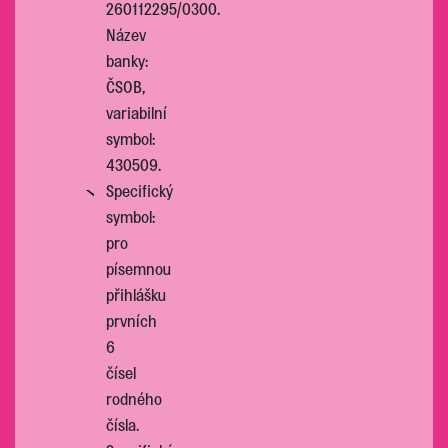
260112295/0300.
Název
banky:
ČSOB,
variabilní
symbol:
430509.
Specifický
symbol:
pro
písemnou
přihlášku
prvních
6
čísel
rodného
čísla.