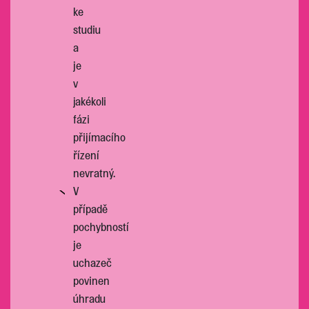
ke
studiu
a
je
v
jakékoli
fázi
přijímacího
řízení
nevratný.
V
případě
pochybností
je
uchazeč
povinen
úhradu