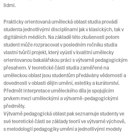
lidmi.
Prakticky orientovaná umělecká oblast studia provádí
studenta jednotlivými disciplínami jak v klasických, tak v
digitálních médiích. Na základě této zkušenosti potom
student může rozpracovat v posledním ročníku studia
vlastní tvůrčí projekt, který vyústí v kvalitní umělecky
orientovanou bakalářskou práci s výtvarně pedagogickým
přesahem. V teoretické části studia zaměřené na
uměleckou oblast jsou studentům předávány vědomosti a
dovednosti v oblasti dějin umění, estetiky a kurátorství.
Předmět interpretace uměleckého díla je spojujícím
prvkem mezi uměleckými a výtvarně-pedagogickými
předměty.
Výtvarně pedagogická oblast pak seznamuje studenty ve
své teoretické části se základy teorií ve výtvarné výchově,
s metodologií pedagogiky umění a jednotlivými modely