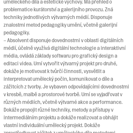
uměleckého díla a estetické výchovy. Má přehled o
problematice kurátorství a galerijního provozu. Zná
techniky jednotlivých výtvarných médií. Disponuje
znalostmi metod pedagogiky umění, včetně galerijní
pedagogiky.
– Absolvent disponuje dovednostmi v oblasti digitálních
médií, účelně využívá digitální technologie a interaktivní
média, ovládá základy softwaru pro grafický design a
editaci videa. Umí vytvořit výtvarný projekt pro druhé,
dokáže je motivovat k tvůrčí činnosti, vysvětlit a
interpretovat umělecký počin, komunikovat o díle a
zážitcích z tvorby. Je vybaven odpovídajícími dovednostmi
v kresbě, malbě a prostorové tvorbě. Umí se vyjadřovat v
různých médiích, včetně výtvarné akce a performance.
Dokáže propojit různé techniky, metody a přístupy v
intermediálním projektu a dokáže realizovat a obhájit
vlastní individuální umělecký projekt. Dokáže
zprostředkovat zážitek z uměleckého díla metodami