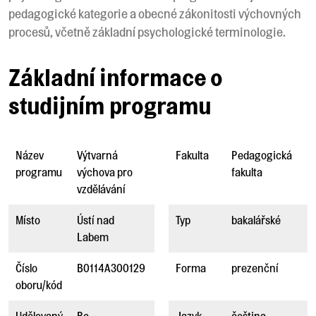
pedagogické kategorie a obecné zákonitosti výchovných
procesů, včetně základní psychologické terminologie.
Základní informace o
studijním programu
Název
Výtvarná
Fakulta
Pedagogická
programu
výchova pro
fakulta
vzdělávání
Místo
Ústí nad
Typ
bakalářské
Labem
Číslo
B0114A300129
Forma
prezenční
oboru/kód
Udělovaný
Bc.
Jazyk
čeština