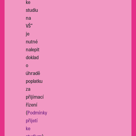
ke
studiu
na
VŠ“
je
nutné
nalepit
doklad
o
úhradě
poplatku
za
přijímací
řízení
(
Podmínky
přijetí
ke