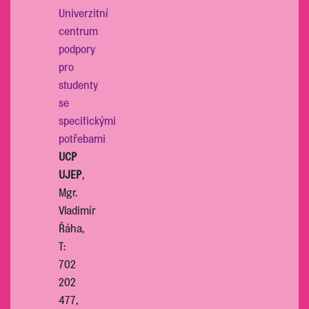
Univerzitní
centrum
podpory
pro
studenty
se
specifickými
potřebami
UCP
UJEP
,
Mgr.
Vladimír
Řáha,
T:
702
202
477,