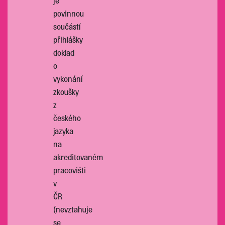
je
povinnou
součástí
přihlášky
doklad
o
vykonání
zkoušky
z
českého
jazyka
na
akreditovaném
pracovišti
v
ČR
(nevztahuje
se