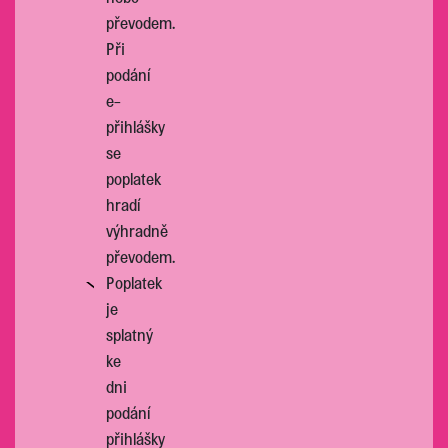
převodem.
Při
podání
e-
přihlášky
se
poplatek
hradí
výhradně
převodem.
Poplatek
je
splatný
ke
dni
podání
přihlášky