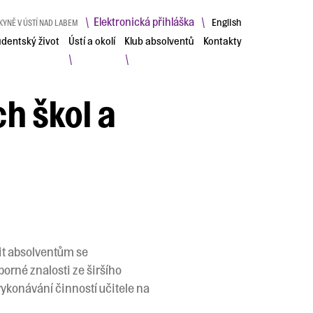
Elektronická přihláška
\
\
English
KYNĚ V ÚSTÍ NAD LABEM
udentský život
Ústí a okolí
Klub absolventů
Kontakty
\
\
ch škol a
nit absolventům se
orné znalosti ze širšího
vykonávání činností učitele na