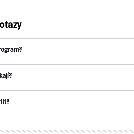
otazy
program?
kají?
tit?