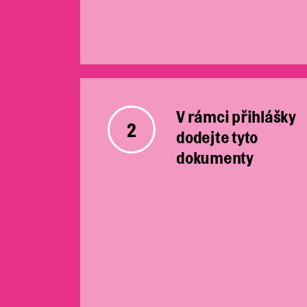
V rámci přihlášky
2
dodejte tyto
dokumenty