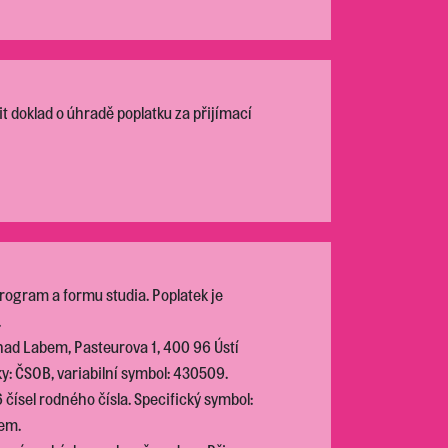
t doklad o úhradě poplatku za přijímací
program a formu studia. Poplatek je
.
í nad Labem, Pasteurova 1, 400 96 Ústí
: ČSOB, variabilní symbol: 430509.
čísel rodného čísla. Specifický symbol:
em.