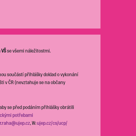
a VŠ
se všemi náležitostmi.
ou součástí přihlášky doklad o vykonání
ti v ČR (nevztahuje se na občany
y se před podáním přihlášky obrátili
fickými potřebami
ir.raha@ujep.cz
, W:
ujep.cz/cs/ucp/