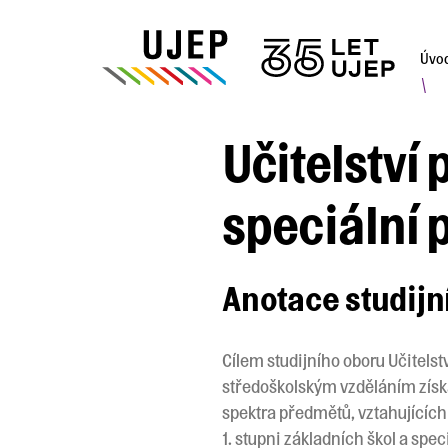
Úvo
\
Učitelství 
speciální
Anotace studij
Cílem studijního oboru Učitelst
středoškolským vzděláním získa
spektra předmětů, vztahujících 
1. stupni základních škol a spec