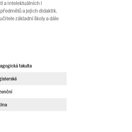
 a intelektuálních i
předmětů a jejich didaktik.
čitele základní školy a dále
agogická fakulta
isterské
zenční
tina