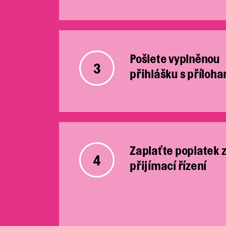
Pošlete vyplněnou
3
přihlášku s příloh
Zaplaťte poplatek 
4
přijímací řízení