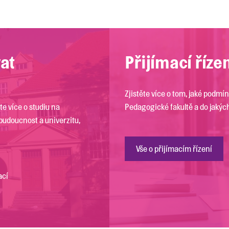
vat
Přijímací říze
Zjistěte více o tom, jaké podmínk
te více o studiu na
Pedagogické fakultě a do jakýc
u budoucnost a univerzitu,
Vše o přijímacím řízení
ací