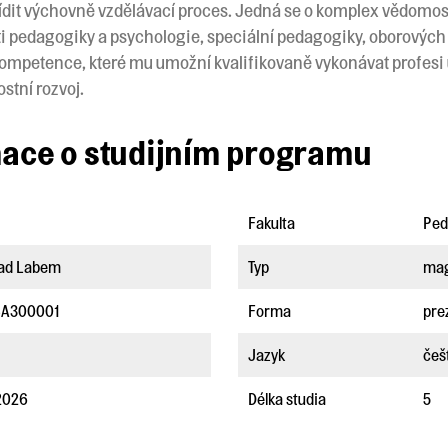
řídit výchovně vzdělávací proces. Jedná se o komplex vědomostí
ti pedagogiky a psychologie, speciální pedagogiky, oborových 
 kompetence, které mu umožní kvalifikovaně vykonávat profesi u
stní rozvoj.
mace o studijním programu
Fakulta
Ped
nad Labem
Typ
mag
4A300001
Forma
pre
Jazyk
češ
 2026
Délka studia
5