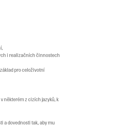
í,
ých i realizačních činnostech
základ pro celoživotní
 některém z cizích jazyků, k
ti a dovednosti tak, aby mu