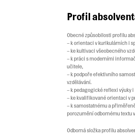
Profil absolven
Obecné způsobilosti profilu ab
– k orientaci v kurikulárních 
– ke kultivaci všeobecného vzdě
– k práci s moderními informač
učitele,
– k podpoře efektivního samosta
vzdělávání.
– k pedagogické reflexi výuky 
– ke kvalifikované orientaci v 
– k samostatnému a přiměřeně j
porozumění odbornému textu v 
Odborná složka profilu absolve