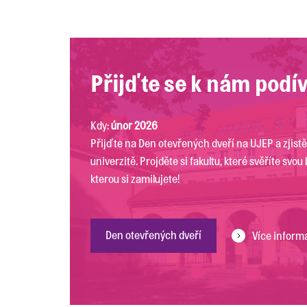
Přijďte se k nám podí
Kdy:
únor 2026
Přijďte na Den otevřených dveří na UJEP a zjistě
univerzitě. Projděte si fakultu, které svěříte svo
kterou si zamilujete!
Den otevřených dveří
Více inform