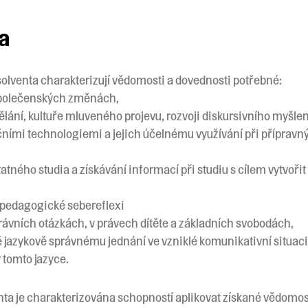
ta
solventa charakterizují vědomosti a dovednosti potřebné:
i společenských změnách,
lání, kultuře mluveného projevu, rozvoji diskursivního myšlen
ními technologiemi a jejich účelnému využívání při přípravn
tného studia a získávání informací při studiu s cílem vytvořit 
i pedagogické sebereflexi
právních otázkách, v právech dítěte a základních svobodách,
azykově správnému jednání ve vzniklé komunikativní situaci v
tomto jazyce.
nta je charakterizována schopností aplikovat získané vědomos