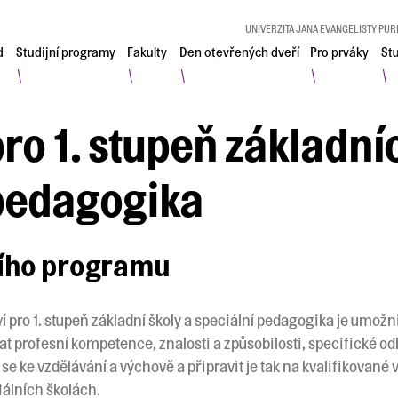
UNIVERZITA JANA EVANGELISTY PUR
d
Studijní programy
Fakulty
Den otevřených dveří
Pro prváky
St
\
\
\
\
\
pro 1. stupeň základní
 pedagogika
ního programu
ví pro 1. stupeň základní školy a speciální pedagogika je umož
t profesní kompetence, znalosti a způsobilosti, specifické odb
se ke vzdělávání a výchově a připravit je tak na kvalifikované 
iálních školách.