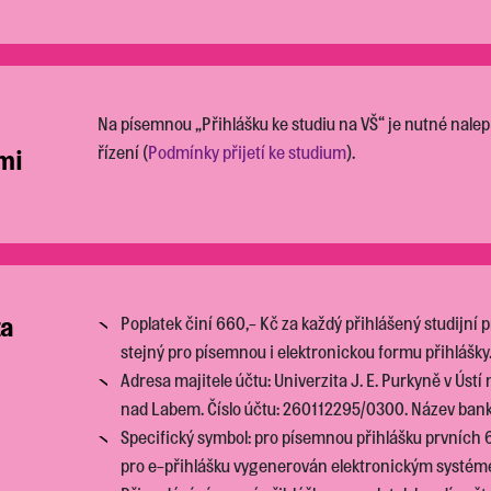
Na písemnou „Přihlášku ke studiu na VŠ“ je nutné nalepi
řízení (
Podmínky přijetí ke studium
).
ami
za
Poplatek činí 660,- Kč za každý přihlášený studijní 
stejný pro písemnou i elektronickou formu přihlášky
Adresa majitele účtu: Univerzita J. E. Purkyně v Úst
nad Labem. Číslo účtu: 260112295/0300. Název banky
Specifický symbol: pro písemnou přihlášku prvních 6 
pro e-přihlášku vygenerován elektronickým systém