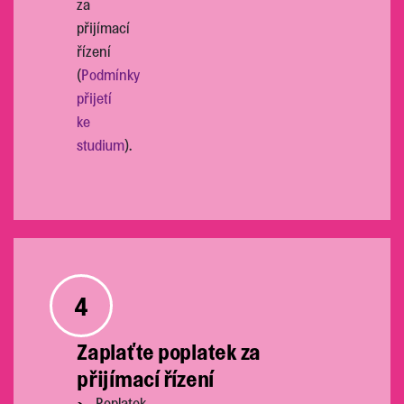
za
přijímací
řízení
(
Podmínky
přijetí
ke
studium
).
4
Zaplaťte poplatek za
přijímací řízení
Poplatek