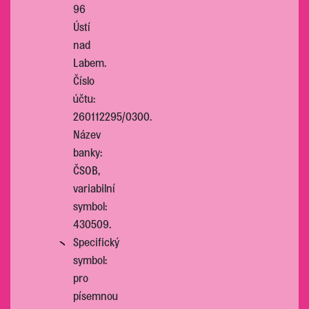
96
Ústí
nad
Labem.
Číslo
účtu:
260112295/0300.
Název
banky:
ČSOB,
variabilní
symbol:
430509.
Specifický
symbol:
pro
písemnou