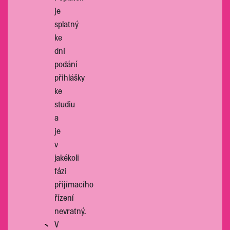
je
splatný
ke
dni
podání
přihlášky
ke
studiu
a
je
v
jakékoli
fázi
přijímacího
řízení
nevratný.
V