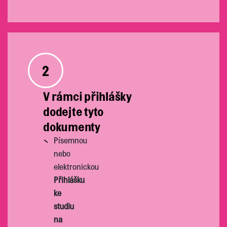
2
V rámci přihlášky
dodejte tyto
dokumenty
Písemnou
nebo
elektronickou
Přihlášku
ke
studiu
na