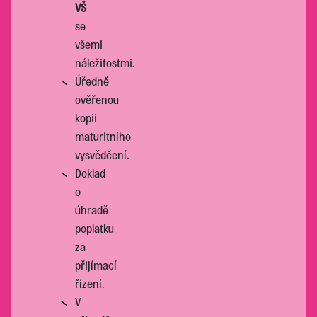
VŠ
se
všemi
náležitostmi.
Úředně
ověřenou
kopii
maturitního
vysvědčení.
Doklad
o
úhradě
poplatku
za
přijímací
řízení.
V