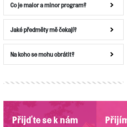
Co je maior a minor program?
Jaké předměty mě čekají?
Na koho se mohu obrátit?
Přijďte se k nám
Přijí