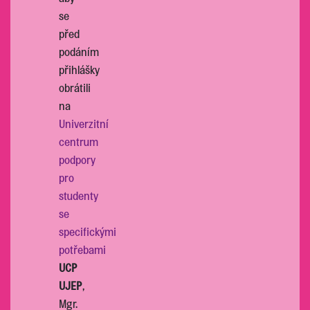
se
před
podáním
přihlášky
obrátili
na
Univerzitní
centrum
podpory
pro
studenty
se
specifickými
potřebami
UCP
UJEP
,
Mgr.