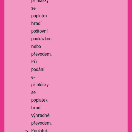
přihlášky
se
poplatek
hradí
poštovní
poukázkou
nebo
převodem.
Při
podání
e-
přihlášky
se
poplatek
hradí
výhradně
převodem.
Poplatek