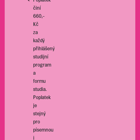
činí
660,-
Kč
za
každý
přihlášený
studijní
program
a
formu
studia.
Poplatek
je
stejný
pro
písemnou
i