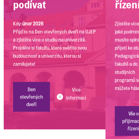
podívat
řízen
Kdy:
únor 2026
Zjistěte víc
Přijďte na Den otevřených dveří na UJEP
jaké podmí
a zjistěte více o studiu na univerzitě.
musíte splni
Projděte si fakultu, které svěříte svou
přijetí ke st
budoucnost a univerzitu, kterou si
Pedagogic
zamilujete!
fakultě a do
studijních
programů s
můžete hlási
Den
Více
otevřených
informací
dveří
Vše o
přijíma
řízen