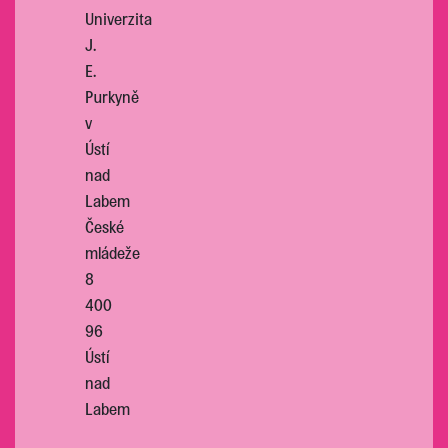
Univerzita
J.
E.
Purkyně
v
Ústí
nad
Labem
České
mládeže
8
400
96
Ústí
nad
Labem