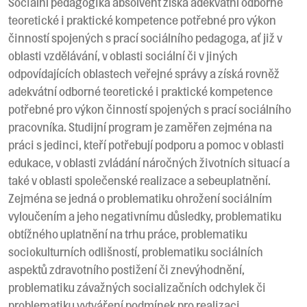
Sociální pedagogika absolvent získá adekvátní odborné
teoretické i praktické kompetence potřebné pro výkon
činností spojených s prací sociálního pedagoga, ať již v
oblasti vzdělávání, v oblasti sociální či v jiných
odpovídajících oblastech veřejné správy a získá rovněž
adekvátní odborné teoretické i praktické kompetence
potřebné pro výkon činností spojených s prací sociálního
pracovníka. Studijní program je zaměřen zejména na
práci s jedinci, kteří potřebují podporu a pomoc v oblasti
edukace, v oblasti zvládání náročných životních situací a
také v oblasti společenské realizace a sebeuplatnění.
Zejména se jedná o problematiku ohrožení sociálním
vyloučením a jeho negativnímu důsledky, problematiku
obtížného uplatnění na trhu práce, problematiku
sociokulturních odlišností, problematiku sociálních
aspektů zdravotního postižení či znevýhodnění,
problematiku závažných socializačních odchylek či
problematiku vytváření podmínek pro realizaci