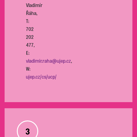
Vladimír
Řáha,
T:
702
202
477,
E:
vladimir.raha@ujep.cz
,
W:
ujep.cz/cs/ucp/
3