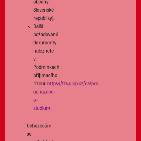
občany
Slovenské
republiky).
Další
požadované
dokumenty
naleznete
v
Podmínkách
přijímacího
řízení:
https://fzs.ujep.cz/cs/pro-
uchazece-
o-
studium
Uchazečům
se