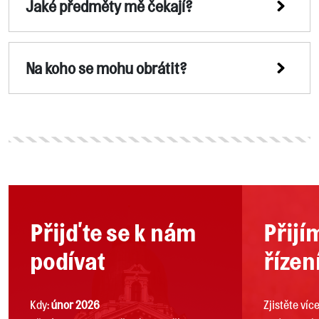
Jaké předměty mě čekají?
Na koho se mohu obrátit?
Přijďte se k nám
Přijí
podívat
řízen
Kdy:
únor 2026
Zjistěte víc