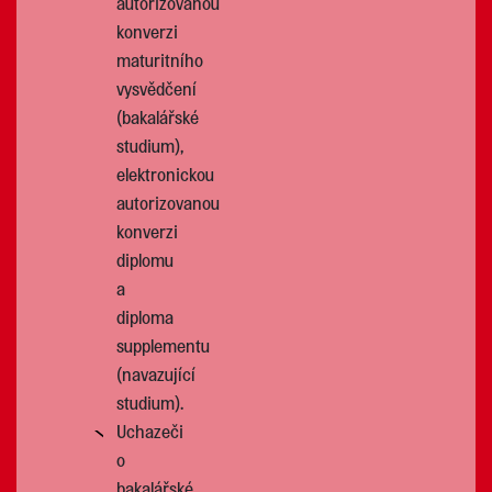
autorizovanou
konverzi
maturitního
vysvědčení
(bakalářské
studium),
elektronickou
autorizovanou
konverzi
diplomu
a
diploma
supplementu
(navazující
studium).
Uchazeči
o
bakalářské