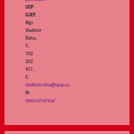
UCP
UJEP
,
Mgr.
Vladimír
Řáha,
T:
702
202
477,
E:
vladimir.raha@ujep.cz
,
W:
ujep.cz/cs/ucp/