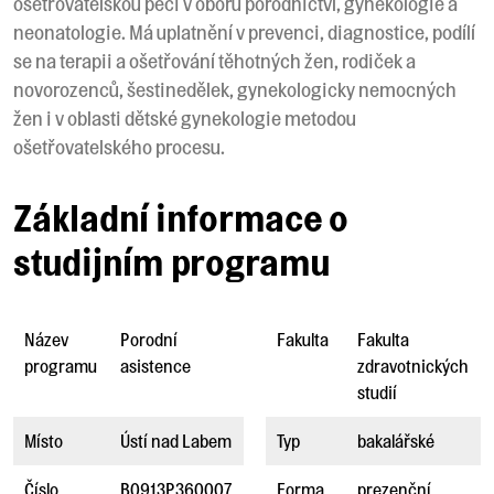
ošetřovatelskou péči v oboru porodnictví, gynekologie a
neonatologie. Má uplatnění v prevenci, diagnostice, podílí
se na terapii a ošetřování těhotných žen, rodiček a
novorozenců, šestinedělek, gynekologicky nemocných
žen i v oblasti dětské gynekologie metodou
ošetřovatelského procesu.
Základní informace o
studijním programu
Název
Porodní
Fakulta
Fakulta
programu
asistence
zdravotnických
studií
Místo
Ústí nad Labem
Typ
bakalářské
Číslo
B0913P360007
Forma
prezenční