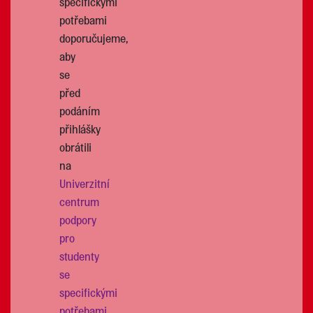
specifickými
potřebami
doporučujeme,
aby
se
před
podáním
přihlášky
obrátili
na
Univerzitní
centrum
podpory
pro
studenty
se
specifickými
potřebami