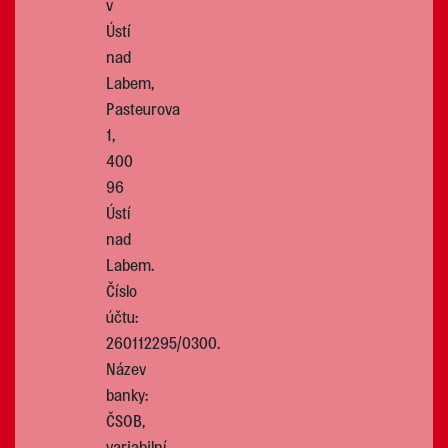
v
Ústí
nad
Labem,
Pasteurova
1,
400
96
Ústí
nad
Labem.
Číslo
účtu:
260112295/0300.
Název
banky:
ČSOB,
variabilní