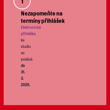
1
Nezapomeňte na
termíny přihlášek
Elektronická
přihláška
ke
studiu
se
podává
do
31.
3.
2026.