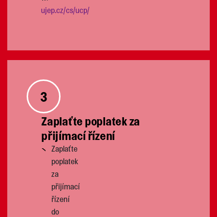
ujep.cz/cs/ucp/
3
Zaplaťte poplatek za
přijímací řízení
Zaplaťte
poplatek
za
přijímací
řízení
do