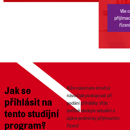
Vše o
přijíma
řízen
Jak se
Níže naleznete stručný
návod jak postupovat při
přihlásit na
podání přihlášky. Vždy
tento studijní
pečlivě sledujte aktuální a
úplné podmínky přijímacího
program?
řízení!