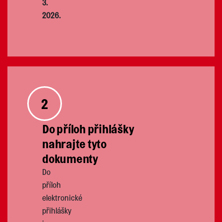
3.
2026.
2
Do příloh přihlášky
nahrajte tyto
dokumenty
Do
příloh
elektronické
přihlášky