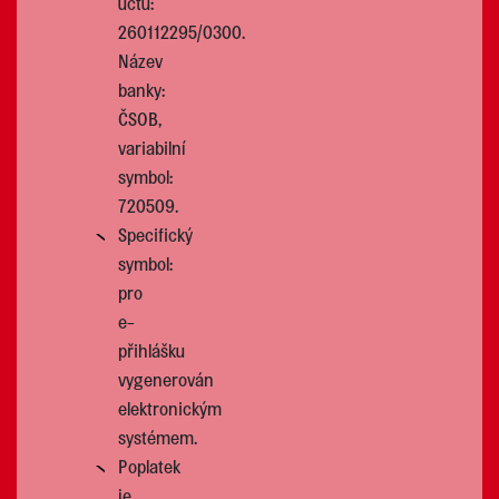
účtu:
260112295/0300.
Název
banky:
ČSOB,
variabilní
symbol:
720509.
Specifický
symbol:
pro
e-
přihlášku
vygenerován
elektronickým
systémem.
Poplatek
je