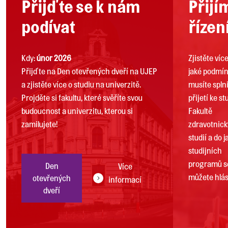
Přijďte se k nám
Přijí
podívat
řízen
Kdy:
únor 2026
Zjistěte víc
Přijďte na Den otevřených dveří na UJEP
jaké podmí
a zjistěte více o studiu na univerzitě.
musíte splni
Projděte si fakultu, které svěříte svou
přijetí ke st
budoucnost a univerzitu, kterou si
Fakultě
zamilujete!
zdravotnic
studií a do 
studijních
programů s
Den
Více
můžete hlási
otevřených
informací
dveří