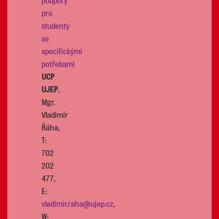
podpory
pro
studenty
se
specifickými
potřebami
UCP
UJEP
,
Mgr.
Vladimír
Řáha,
T:
702
202
477,
E:
vladimir.raha@ujep.cz
,
W: