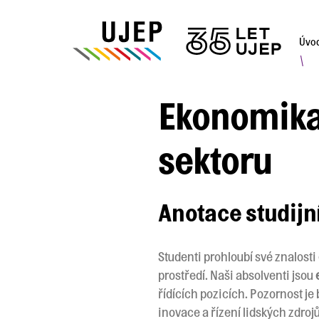
Úvo
\
Ekonomika
sektoru
Anotace studij
Studenti prohloubí své znalosti
prostředí. Naši absolventi jsou
řídících pozicích. Pozornost 
inovace a řízení lidských zdrojů