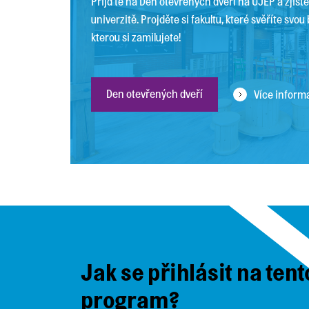
Přijďte na Den otevřených dveří na UJEP a zjistě
univerzitě. Projděte si fakultu, které svěříte svo
kterou si zamilujete!
Den otevřených dveří
Více inform
Jak se přihlásit na tent
program?