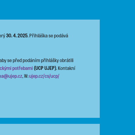
erý
30. 4. 2025
. Přihláška se podává
y se před podáním přihlášky obrátili
fickými potřebami
(UCP UJEP)
. Kontakní
aha@ujep.cz
, W:
ujep.cz/cs/ucp/