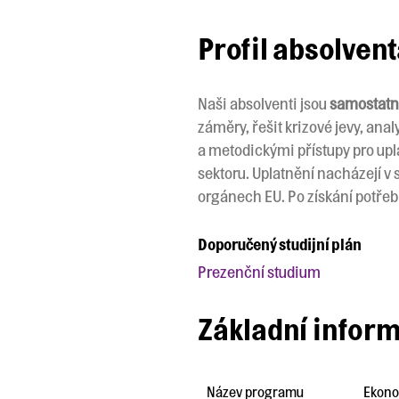
Profil absolven
Naši absolventi jsou
samostatn
záměry, řešit krizové jevy, ana
a metodickými přístupy pro u
sektoru. Uplatnění nacházejí 
orgánech EU. Po získání potře
Doporučený studijní plán
Prezenční studium
Základní infor
Název programu
Ekono