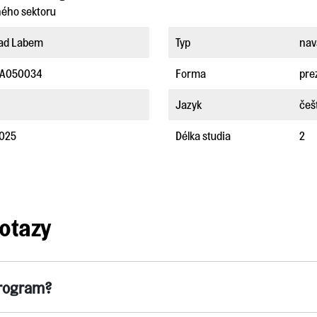
ného sektoru
nad Labem
Typ
nav
1A050034
Forma
pre
Jazyk
češ
2025
Délka studia
2
otazy
program?