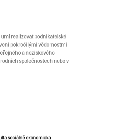
umí realizovat podnikatelské
ybaveni pokročilými vědomostmi
veřejného a neziskového
národních společnostech nebo v
ulta sociálně ekonomická