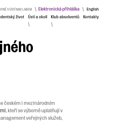
Elektronická přihláška
\
\
English
KYNĚ V ÚSTÍ NAD LABEM
udentský život
Ústí a okolí
Klub absolventů
Kontakty
\
\
jného
 se českém i mezinárodním
tmi
, kteří se výborně uplatňují v
í management veřejných služeb,