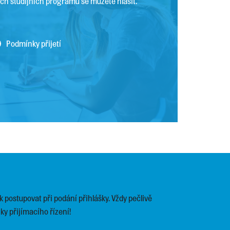
ch studijních programů se můžete hlásit.
Podmínky přijetí
 postupovat při podání přihlášky. Vždy pečlivě
ky přijímacího řízení!