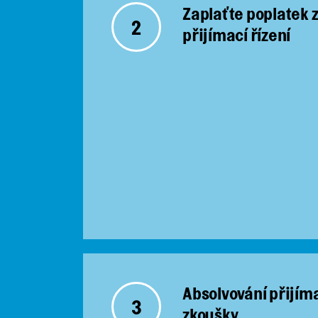
Zaplaťte poplatek 
2
přijímací řízení
Absolvování přijím
3
zkoušky