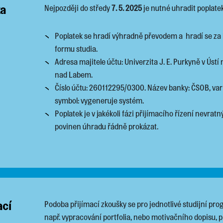
za
Nejpozději do středy
7. 5. 2025
je nutné uhradit poplate
Poplatek se hradí výhradně převodem a hradí se za 
formu studia.
Adresa majitele účtu: Univerzita J. E. Purkyně v Úst
nad Labem.
Číslo účtu: 260112295/0300. Název banky: ČSOB, vari
symbol: vygeneruje systém.
Poplatek je v jakékoli fázi přijímacího řízení nevrat
povinen úhradu řádně prokázat.
ací
Podoba přijímací zkoušky se pro jednotlivé studijní pro
např. vypracování portfolia, nebo motivačního dopisu, 