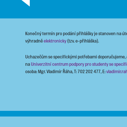
Konečný termín pro podání přihlášky je stanoven na út
výhradně
elektronicky
(tzv. e-přihláška).
u
Uchazečům se specifickými potřebami doporučujeme, ab
na
Univerzitní centrum podpory pro studenty se speci
osoba: Mgr. Vladimír Řáha, T: 702 202 477, E:
vladimir.r