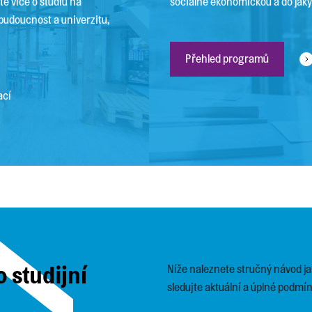
te více o studiu na
sociálně ekonomickou a do jaký
u budoucnost a univerzitu,
Přehled programů
ací
o studijní
Níže naleznete stručný návod jak
sledujte aktuální a úplné podmín