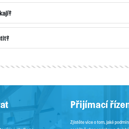
kají?
tit?
vat
Přijímací říze
Zjistěte více o tom, jaké podmín