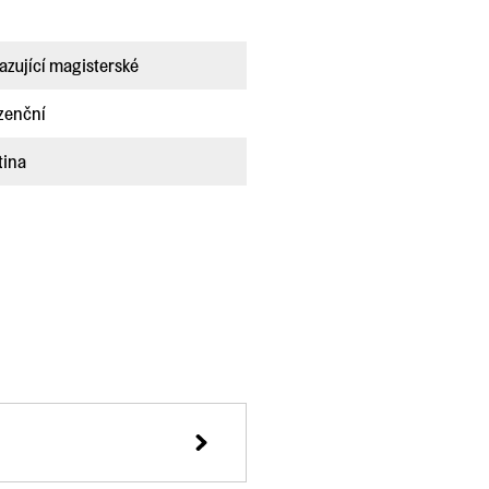
azující magisterské
zenční
tina