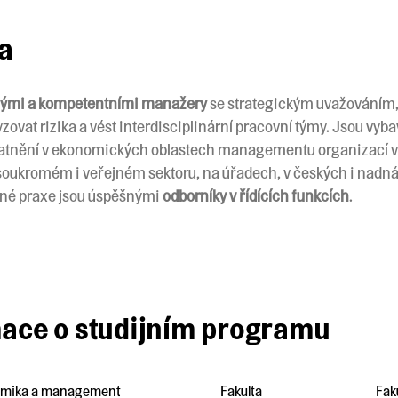
ta
ými a kompetentními manažery
se strategickým uvažováním, 
lyzovat rizika a vést interdisciplinární pracovní týmy. Jsou v
platnění v ekonomických oblastech managementu organizací 
v soukromém i veřejném sektoru, na úřadech, v českých i nad
bné praxe jsou úspěšnými
odborníky v řídících funkcích
.
mace o studijním programu
mika a management
Fakulta
Fak