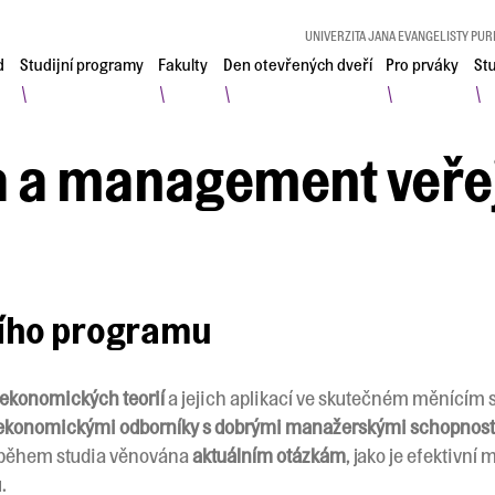
UNIVERZITA JANA EVANGELISTY PUR
d
Studijní programy
Fakulty
Den otevřených dveří
Pro prváky
St
\
\
\
\
\
 a management veře
ního programu
ekonomických teorií
a jejich aplikací ve skutečném měnícím
ekonomickými odborníky s dobrými manažerskými schopnos
je během studia věnována
aktuálním otázkám
, jako je efektivn
.