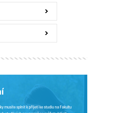
ní
ky musíte splnit k přijetí ke studiu na Fakultu