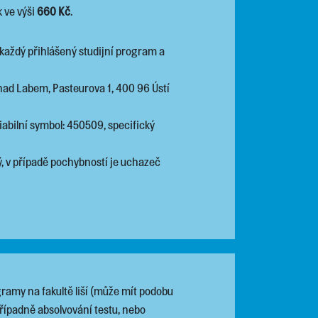
k ve výši
660 Kč
.
každý přihlášený studijní program a
í nad Labem, Pasteurova 1, 400 96 Ústí
abilní symbol: 450509, specifický
ný, v případě pochybností je uchazeč
gramy na fakultě liší (může mít podobu
případně absolvování testu, nebo