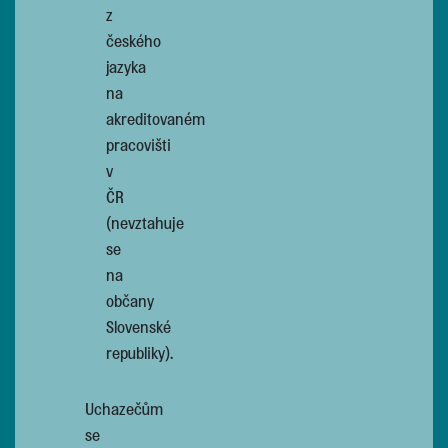
z
českého
jazyka
na
akreditovaném
pracovišti
v
ČR
(nevztahuje
se
na
občany
Slovenské
republiky).
Uchazečům
se