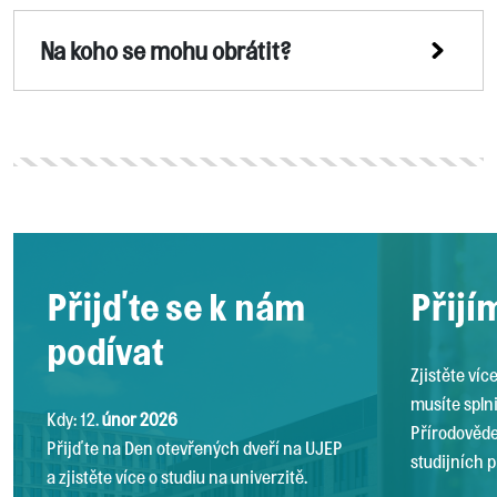
Na koho se mohu obrátit?
Přijďte se k nám
Přijí
podívat
Zjistěte víc
musíte splni
Kdy: 12.
únor 2026
Přírodověde
Přijďte na Den otevřených dveří na UJEP
studijních 
a zjistěte více o studiu na univerzitě.