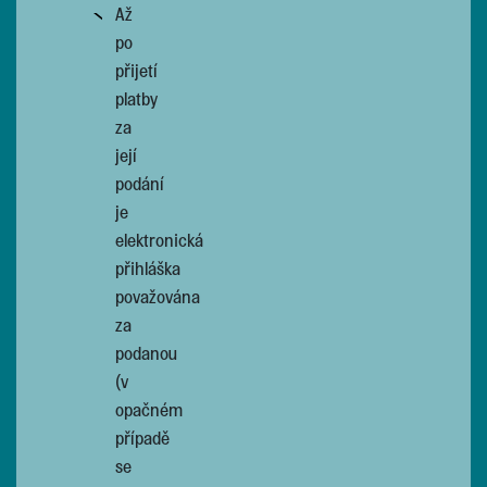
Až
po
přijetí
platby
za
její
podání
je
elektronická
přihláška
považována
za
podanou
(v
opačném
případě
se