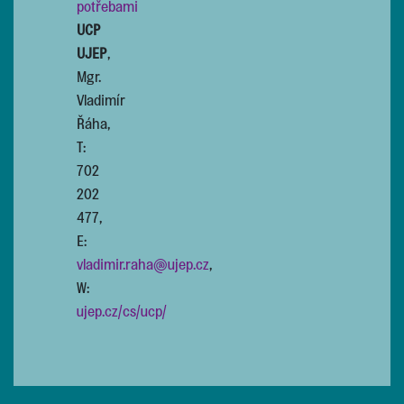
potřebami
UCP
UJEP
,
Mgr.
Vladimír
Řáha,
T:
702
202
477,
E:
vladimir.raha@ujep.cz
,
W:
ujep.cz/cs/ucp/