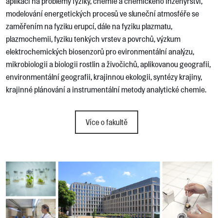
aplikací na problémy fyziky, chemie a chemického inženýrství,
modelování energetických procesů ve sluneční atmosféře se
zaměřením na fyziku erupcí, dále na fyziku plazmatu,
plazmochemii, fyziku tenkých vrstev a povrchů, výzkum
elektrochemických biosenzorů pro evironmentální analýzu,
mikrobiologii a biologii rostlin a živočichů, aplikovanou geografii,
environmentální geografii, krajinnou ekologii, syntézy krajiny,
krajinné plánování a instrumentální metody analytické chemie.
Více o fakultě