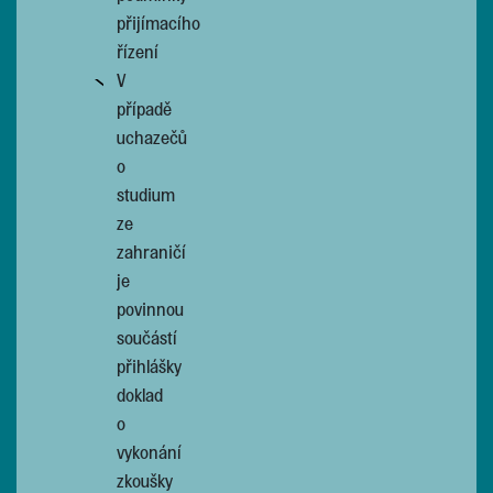
přijímacího
řízení
V
případě
uchazečů
o
studium
ze
zahraničí
je
povinnou
součástí
přihlášky
doklad
o
vykonání
zkoušky