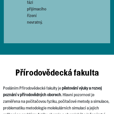
fázi
přijímacího
řízení
nevratný.
Přírodovědecká fakulta
Posláním Přírodovědecké fakulty je
pěstování výuky a rozvoj
poznání v přírodovědných oborech
. Hlavní pozornost je
zaměřena na počítačovou fyziku, počítačové metody a simulace,
problematiku metodologie molekulárních simulací a jejich