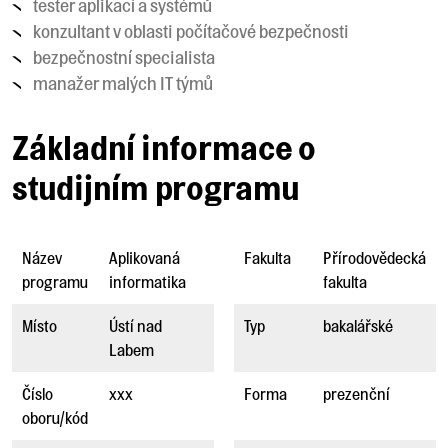
tester aplikací a systémů
konzultant v oblasti počítačové bezpečnosti
bezpečnostní specialista
manažer malých IT týmů
Základní informace o
studijním programu
Název
Aplikovaná
Fakulta
Přírodovědecká
programu
informatika
fakulta
Místo
Ústí nad
Typ
bakalářské
Labem
Číslo
xxx
Forma
prezenční
oboru/kód