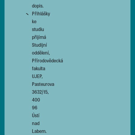
dopis.
Přihlášky
ke
studiu
přijímá
Studijní
oddělení,
Přírodovědecká
fakulta
UJEP,
Pasteurova
3632/15,
400
96
Ústí
nad
Labem.