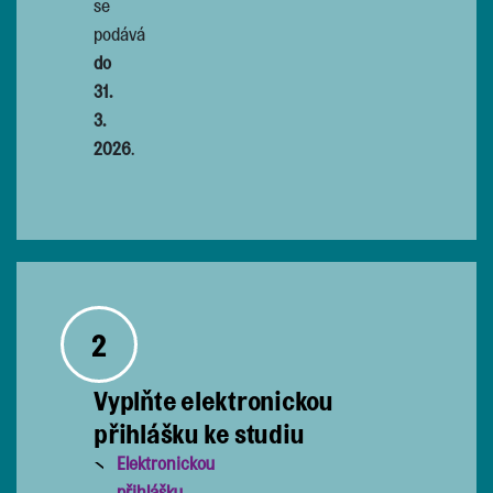
se
podává
do
31.
3.
2026
.
2
Vyplňte elektronickou
přihlášku ke studiu
Elektronickou
přihlášku