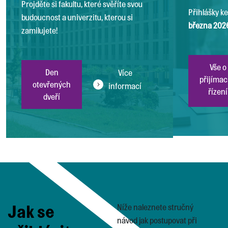
Projděte si fakultu, které svěříte svou
Přihlášky k
budoucnost a univerzitu, kterou si
března 202
zamilujete!
Vše o
Den
Více
přijíma
otevřených
informací
řízení
dveří
Jak se
Níže naleznete stručný
návod jak postupovat při