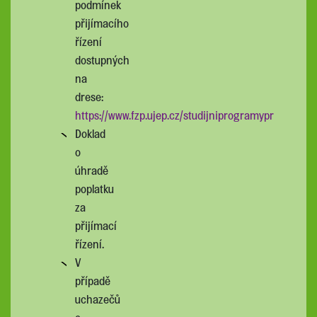
podmínek
přijímacího
řízení
dostupných
na
drese:
https://www.fzp.ujep.cz/studijniprogramypr
Doklad
o
úhradě
poplatku
za
přijímací
řízení.
V
případě
uchazečů