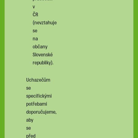
v
ČR
(nevztahuje
se
na
občany
Slovenské
republiky).
Uchazečům
se
specifickými
potřebami
doporučujeme,
aby
se
před