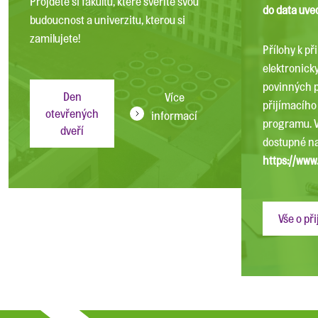
Projděte si fakultu, které svěříte svou
do data uve
budoucnost a univerzitu, kterou si
zamilujete!
Přílohy k př
elektronicky
povinných p
Den
Více
přijímacího
otevřených
informací
programu. 
dveří
dostupné n
https://www
Vše o př