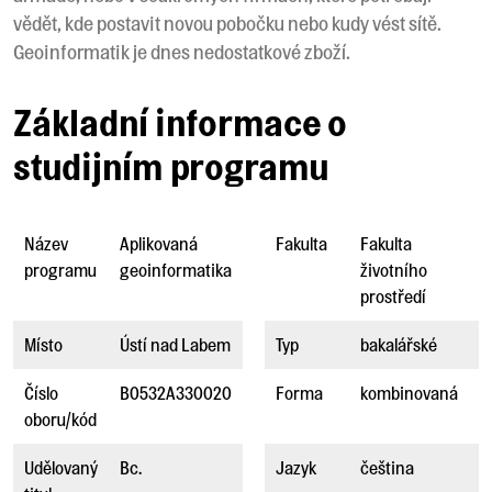
vědět, kde postavit novou pobočku nebo kudy vést sítě.
Geoinformatik je dnes nedostatkové zboží.
Základní informace o
studijním programu
Název
Aplikovaná
Fakulta
Fakulta
programu
geoinformatika
životního
prostředí
Místo
Ústí nad Labem
Typ
bakalářské
Číslo
B0532A330020
Forma
kombinovaná
oboru/kód
Udělovaný
Bc.
Jazyk
čeština