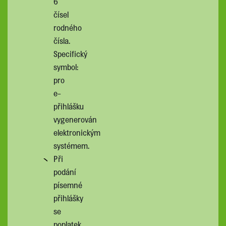
6
čísel
rodného
čísla.
Specifický
symbol:
pro
e-
přihlášku
vygenerován
elektronickým
systémem.
Při
podání
písemné
přihlášky
se
poplatek