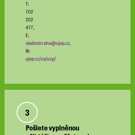
T:
702
202
477,
E:
vladimir.raha@ujep.cz
,
W:
ujep.cz/cs/ucp/
3
Pošlete vyplněnou