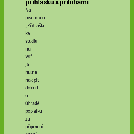
přihlášku s přílohami
Na
písemnou
„Přihlášku
ke
studiu
na
VŠ“
je
nutné
nalepit
doklad
o
úhradě
poplatku
za
přijímací