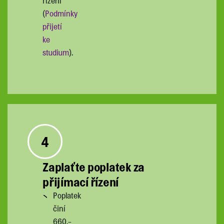
řízení
(
Podmínky
přijetí
ke
studium
).
4
Zaplaťte poplatek za
přijímací řízení
Poplatek
činí
660,-