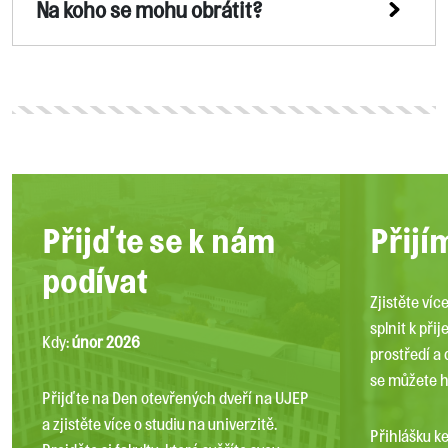
Na koho se mohu obrátit?
Přijďte se k nám
Přijí
podívat
Zjistěte víc
splnit k při
Kdy:
únor 2026
prostředí a
se můžete hl
Přijďte na Den otevřených dveří na UJEP
a zjistěte více o studiu na univerzitě.
Přihlášku k