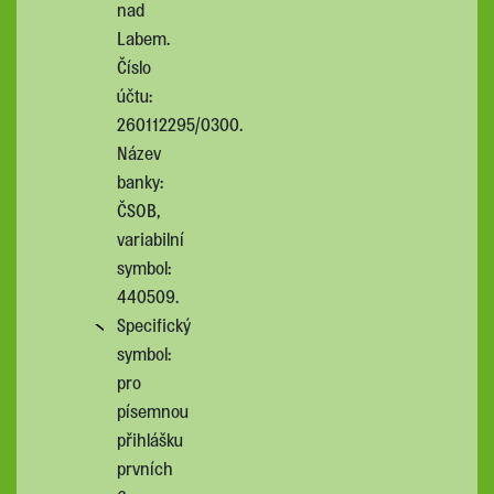
nad
Labem.
Číslo
účtu:
260112295/0300.
Název
banky:
ČSOB,
variabilní
symbol:
440509.
Specifický
symbol:
pro
písemnou
přihlášku
prvních