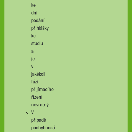
ke
dni
podání
přihlášky
ke
studiu
a
je
v
jakékoli
fázi
přijímacího
řízení
nevratný.
V
případě
pochybností