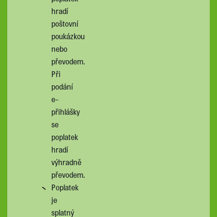
hradí
poštovní
poukázkou
nebo
převodem.
Při
podání
e-
přihlášky
se
poplatek
hradí
výhradně
převodem.
Poplatek
je
splatný