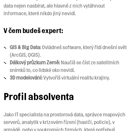
data nejen nasbírat, ale hlavně z nich vytáhnout
informace, které nikdo jiný nevidí.
V čem budeš expert:
GIS & Big Data:
Ovládneš software, který řídí dnešní svět
(ArcGIS, QGIS).
Dálkový průzkum Země:
Naučíš se číst ze satelitních
snímků to, co lidské oko nevidí.
3D modelování:
Vytvoříš virtuální realitu krajiny.
Profil absolventa
Jako IT specialista na prostorová data, správce mapových
serverů, analytik v krizovém řízení (hasiči, policie), v
armádě, nebo v soukromých firmách, které potřebují