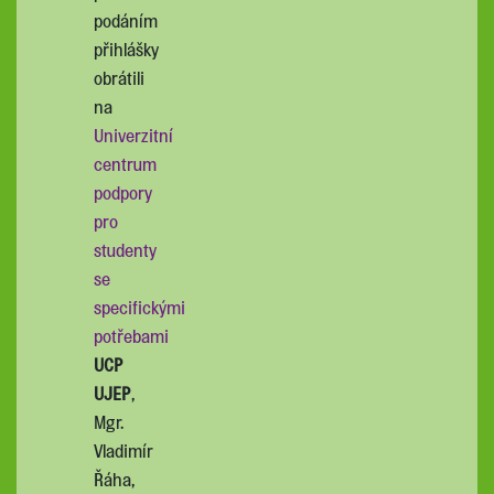
podáním
přihlášky
obrátili
na
Univerzitní
centrum
podpory
pro
studenty
se
specifickými
potřebami
UCP
UJEP
,
Mgr.
Vladimír
Řáha,