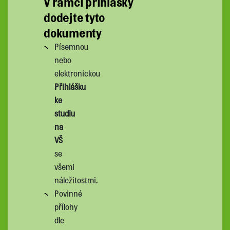
V rámci přihlášky
dodejte tyto
dokumenty
Písemnou
nebo
elektronickou
Přihlášku
ke
studiu
na
VŠ
se
všemi
náležitostmi.
Povinné
přílohy
dle