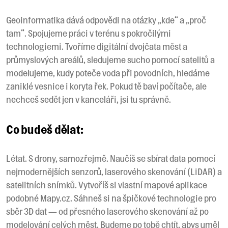
Geoinformatika dává odpovědi na otázky „kde“ a „proč
tam“. Spojujeme práci v terénu s pokročilými
technologiemi. Tvoříme digitální dvojčata měst a
průmyslových areálů, sledujeme sucho pomocí satelitů a
modelujeme, kudy poteče voda při povodních, hledáme
zaniklé vesnice i koryta řek. Pokud tě baví počítače, ale
nechceš sedět jen v kanceláři, jsi tu správně.
Co budeš dělat:
Létat. S drony, samozřejmě. Naučíš se sbírat data pomocí
nejmodernějších senzorů, laserového skenování (LiDAR) a
satelitních snímků. Vytvoříš si vlastní mapové aplikace
podobné Mapy.cz. Sáhneš si na špičkové technologie pro
sběr 3D dat — od přesného laserového skenování až po
modelování celých měst. Budeme po tobě chtít, abys uměl