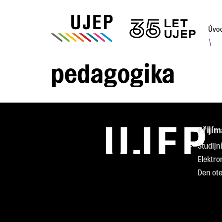
Úvo
\
pedagogika
Přijím
Studijn
Elektro
Den ote