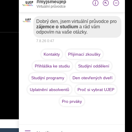
Pedagogická fakulta
Fakulta sociálně ekonomická