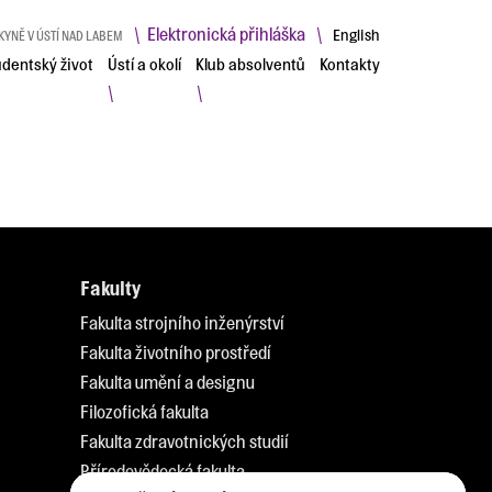
Elektronická přihláška
\
\
English
KYNĚ V ÚSTÍ NAD LABEM
udentský život
Ústí a okolí
Klub absolventů
Kontakty
\
\
Fakulty
Fakulta strojního inženýrství
Fakulta životního prostředí
Fakulta umění a designu
Filozofická fakulta
Fakulta zdravotnických studií
Přírodovědecká fakulta