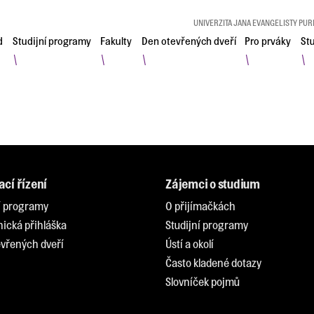
UNIVERZITA JANA EVANGELISTY PUR
d
Studijní programy
Fakulty
Den otevřených dveří
Pro prváky
St
\
\
\
\
\
ací řízení
Zájemci o studium
í programy
O přijímačkách
nická přihláška
Studijní programy
vřených dveří
Ústí a okolí
Často kladené dotazy
Slovníček pojmů