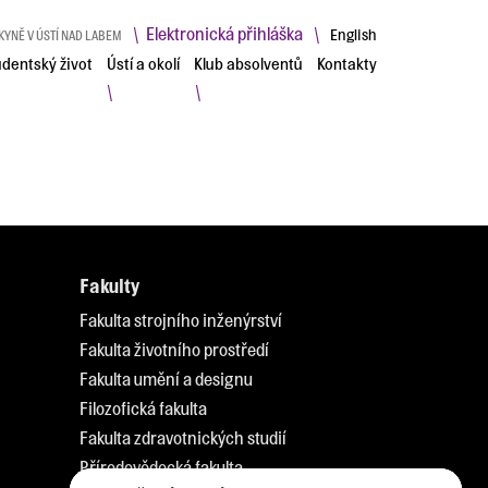
Elektronická přihláška
\
\
English
KYNĚ V ÚSTÍ NAD LABEM
udentský život
Ústí a okolí
Klub absolventů
Kontakty
\
\
Fakulty
Fakulta strojního inženýrství
Fakulta životního prostředí
Fakulta umění a designu
Filozofická fakulta
Fakulta zdravotnických studií
Přírodovědecká fakulta