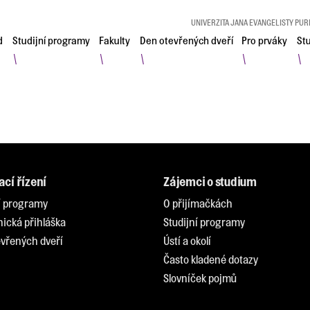
UNIVERZITA JANA EVANGELISTY PUR
d
Studijní programy
Fakulty
Den otevřených dveří
Pro prváky
St
\
\
\
\
\
ací řízení
Zájemci o studium
í programy
O přijímačkách
nická přihláška
Studijní programy
vřených dveří
Ústí a okolí
Často kladené dotazy
Slovníček pojmů