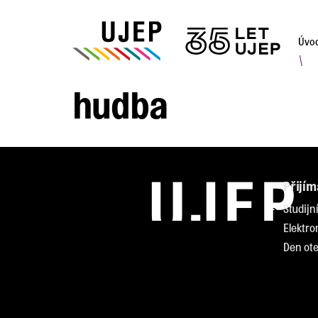
Úvo
\
hudba
Přijím
Studijn
Elektro
Den ote