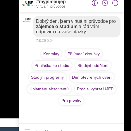
Pedagogická fakulta
Fakulta sociálně ekonomická