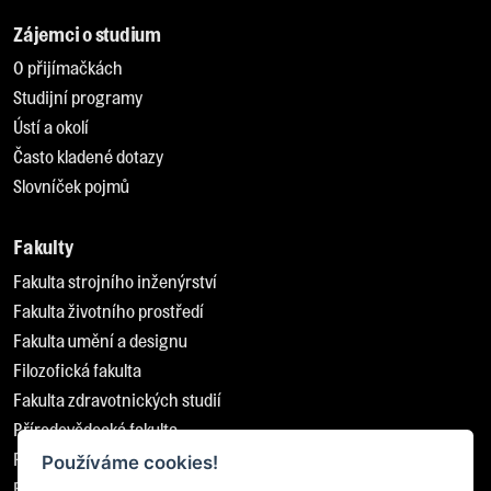
Zájemci o studium
O přijímačkách
Studijní programy
Ústí a okolí
Často kladené dotazy
Slovníček pojmů
Fakulty
Fakulta strojního inženýrství
Fakulta životního prostředí
Fakulta umění a designu
Filozofická fakulta
Fakulta zdravotnických studií
Přírodovědecká fakulta
Pedagogická fakulta
Používáme cookies!
Fakulta sociálně ekonomická