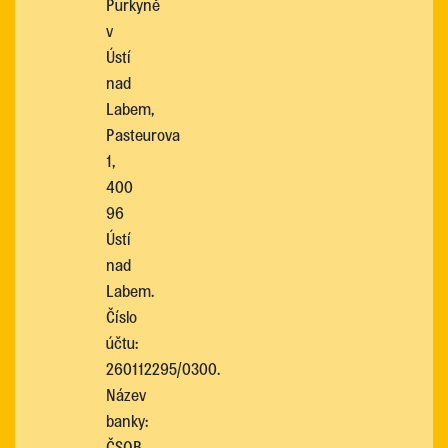
Purkyně
v
Ústí
nad
Labem,
Pasteurova
1,
400
96
Ústí
nad
Labem.
Číslo
účtu:
260112295/0300.
Název
banky:
ČSOB,