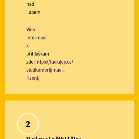
nad
Labem
Více
informací
k
přihláškám
zde:
https://fud.ujep.cz/
studium/prijimaci-
rizeni/
2