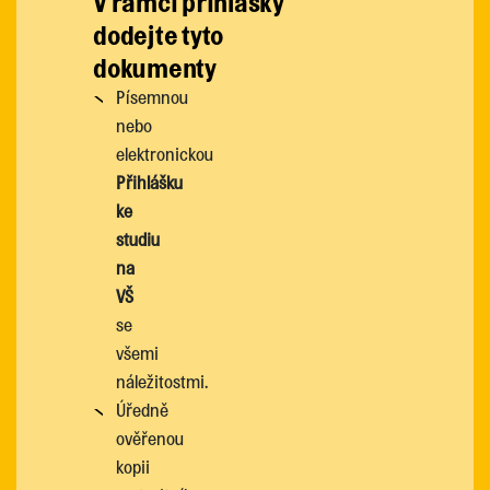
V rámci přihlášky
dodejte tyto
dokumenty
Písemnou
nebo
elektronickou
Přihlášku
ke
studiu
na
VŠ
se
všemi
náležitostmi.
Úředně
ověřenou
kopii