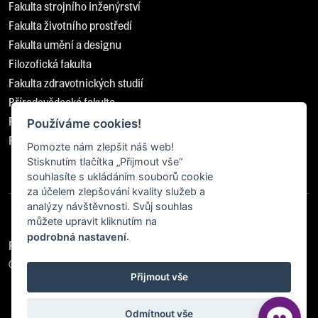
Fakulta strojního inženýrství
Fakulta životního prostředí
Fakulta umění a designu
Filozofická fakulta
Fakulta zdravotnických studií
Přírodovědecká fakulta
Pedagogická fakulta
Používáme cookies!
Fakulta sociálně ekonomická
Pomozte nám zlepšit náš web!
Stisknutím tlačítka „Přijmout vše“
souhlasíte s ukládáním souborů cookie
za účelem zlepšování kvality služeb a
analýzy návštěvnosti. Svůj souhlas
můžete upravit kliknutím na
.
podrobná nastavení
Prohlášení o přístupnosti
© 2026 Všechna práva vyhrazena
Přijmout vše
Odmítnout vše