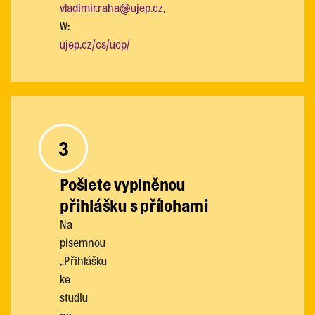
vladimir.raha@ujep.cz
,
W:
ujep.cz/cs/ucp/
3
Pošlete vyplněnou
přihlášku s přílohami
Na
písemnou
„Přihlášku
ke
studiu