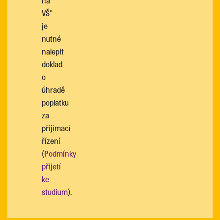
na
VŠ“
je
nutné
nalepit
doklad
o
úhradě
poplatku
za
přijímací
řízení
(
Podmínky
přijetí
ke
studium
).