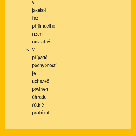
v
jakékoli
fázi
přijímacího
řízení
nevratný.
V
případě
pochybností
je
uchazeč
povinen
úhradu
řádně
prokázat.