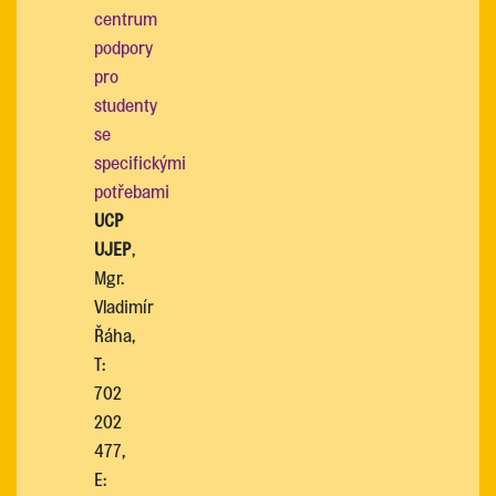
centrum
podpory
pro
studenty
se
specifickými
potřebami
UCP
UJEP
,
Mgr.
Vladimír
Řáha,
T:
702
202
477,
E: