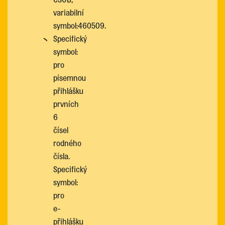
variabilní
symbol:460509.
Specifický
symbol:
pro
písemnou
přihlášku
prvních
6
čísel
rodného
čísla.
Specifický
symbol:
pro
e-
přihlášku