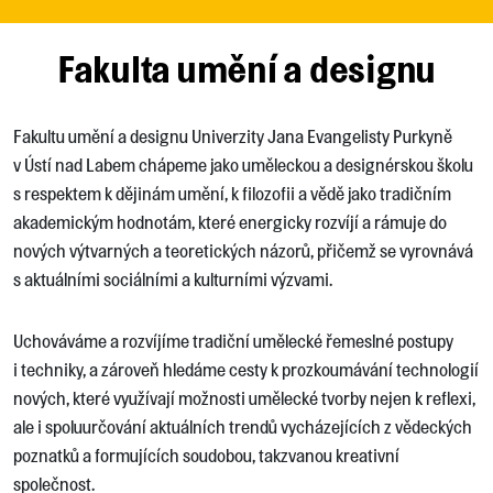
Fakulta umění a designu
Fakultu umění a designu Univerzity Jana Evangelisty Purkyně
v Ústí nad Labem chápeme jako uměleckou a designérskou školu
s respektem k dějinám umění, k filozofii a vědě jako tradičním
akademickým hodnotám, které energicky rozvíjí a rámuje do
nových výtvarných a teoretických názorů, přičemž se vyrovnává
s aktuálními sociálními a kulturními výzvami.
Uchováváme a rozvíjíme tradiční umělecké řemeslné postupy
i techniky, a zároveň hledáme cesty k prozkoumávání technologií
nových, které využívají možnosti umělecké tvorby nejen k reflexi,
ale i spoluurčování aktuálních trendů vycházejících z vědeckých
poznatků a formujících soudobou, takzvanou kreativní
společnost.