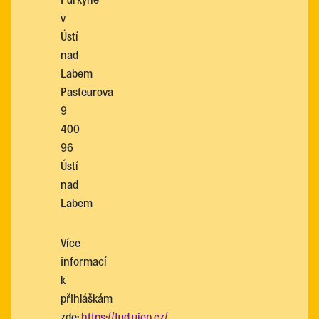
v
Ústí
nad
Labem
Pasteurova
9
400
96
Ústí
nad
Labem
Více
informací
k
přihláškám
zde:
https://fud.ujep.cz/