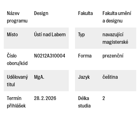
Název
Design
Fakulta
Fakulta umění
programu
a designu
Místo
Ústí nad Labem
Typ
navazující
magisterské
Číslo
N0212A310004
Forma
prezenční
oboru/kód
Udělovaný
MgA.
Jazyk
čeština
titul
Termín
28. 2. 2026
Délka
2
přihlášek
studia