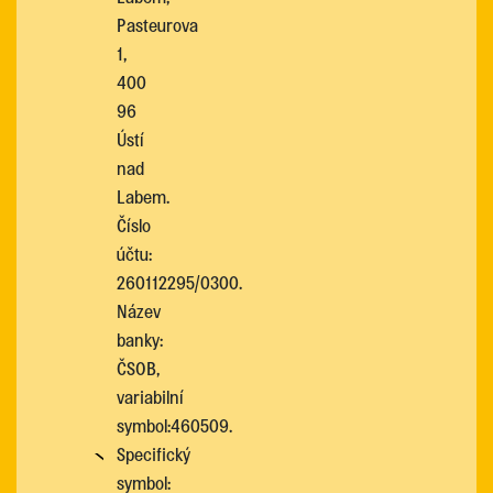
Pasteurova
1,
400
96
Ústí
nad
Labem.
Číslo
účtu:
260112295/0300.
Název
banky:
ČSOB,
variabilní
symbol:460509.
Specifický
symbol: