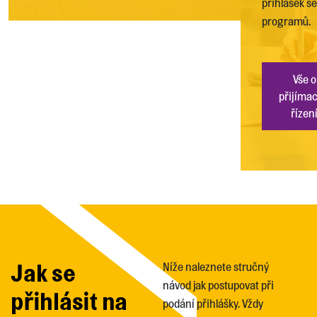
přihlášek se 
programů.
Vše o
přijíma
řízen
Jak se
Níže naleznete stručný
návod jak postupovat při
přihlásit na
podání přihlášky. Vždy