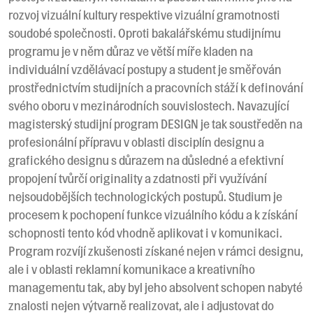
rozvoj vizuální kultury respektive vizuální gramotnosti
soudobé společnosti. Oproti bakalářskému studijnímu
programu je v něm důraz ve větší míře kladen na
individuální vzdělávací postupy a student je směřován
prostřednictvím studijních a pracovních stáží k definování
svého oboru v mezinárodních souvislostech. Navazující
magisterský studijní program DESIGN je tak soustředěn na
profesionální přípravu v oblasti disciplín designu a
grafického designu s důrazem na důsledné a efektivní
propojení tvůrčí originality a zdatnosti při využívání
nejsoudobějších technologických postupů. Studium je
procesem k pochopení funkce vizuálního kódu a k získání
schopnosti tento kód vhodně aplikovat i v komunikaci.
Program rozvíjí zkušenosti získané nejen v rámci designu,
ale i v oblasti reklamní komunikace a kreativního
managementu tak, aby byl jeho absolvent schopen nabyté
znalosti nejen výtvarně realizovat, ale i adjustovat do