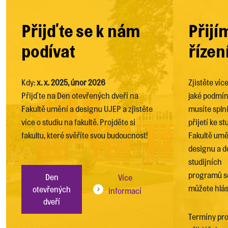
Přijďte se k nám
Přijí
podívat
řízen
Kdy:
x. x. 2025, únor 2026
Zjistěte víc
Přijďte na Den otevřených dveří na
jaké podmí
Fakultě umění a designu UJEP a zjistěte
musíte splni
více o studiu na fakultě. Projděte si
přijetí ke st
fakultu, které svěříte svou budoucnost!
Fakultě umě
designu a d
studijních
programů s
Den
Více
můžete hlási
otevřených
informací
dveří
Termíny pro