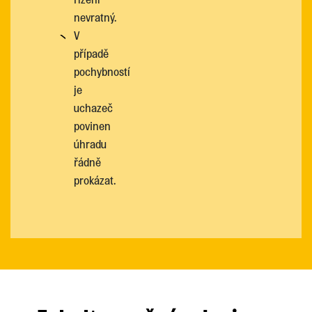
nevratný.
V
případě
pochybností
je
uchazeč
povinen
úhradu
řádně
prokázat.