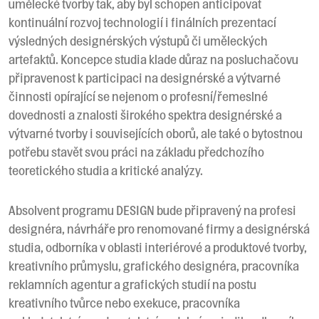
umělecké tvorby tak, aby byl schopen anticipovat
kontinuální rozvoj technologií i finálních prezentací
výsledných designérských výstupů či uměleckých
artefaktů. Koncepce studia klade důraz na posluchačovu
připravenost k participaci na designérské a výtvarné
činnosti opírající se nejenom o profesní/řemeslné
dovednosti a znalosti širokého spektra designérské a
výtvarné tvorby i souvisejících oborů, ale také o bytostnou
potřebu stavět svou práci na základu předchozího
teoretického studia a kritické analýzy.
Absolvent programu DESIGN bude připravený na profesi
designéra, návrháře pro renomované firmy a designérská
studia, odborníka v oblasti interiérové a produktové tvorby,
kreativního průmyslu, grafického designéra, pracovníka
reklamních agentur a grafických studií na postu
kreativního tvůrce nebo exekuce, pracovníka