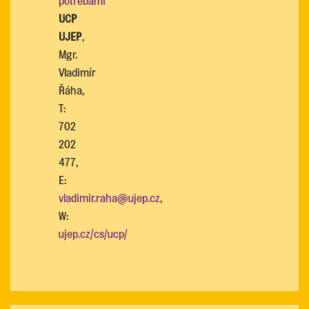
potřebami
UCP
UJEP
,
Mgr.
Vladimír
Řáha,
T:
702
202
477,
E:
vladimir.raha@ujep.cz
,
W:
ujep.cz/cs/ucp/