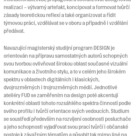
realizaci – výtvarný artefakt, koncipovat a formovat tvůrčí
zásady teoretickou reflexí a také organizovat a řídit
týmovou práci, vzdělávat se v oboru a případně i vzdělání
předávat.
Navazující magisterský studijní program DESIGN je
orientován na přípravu samostatných autorů schopných
svou tvorbou ovlivňovat širokou oblast současné vizuální
komunikace a životního stylu, a to v celém jeho širokém
spektru v oblastech digitálních i klasických,
dvojrozměrných i trojrozměrných médií. Jednotlivé
ateliéry FUD se zaměřením na design poté akcentují
konkrétní oblasti tohoto rozsáhlého spektra činností podle
svého profilu i tvůrčí orientace svých vedoucích. Studium
se soustředí především na rozvíjení osobnosti posluchače
a jeho schopnosti vyjadřovat svou prací tvůrčí i občanské
postoje k závažným tématům a působit tak mimo jiné na