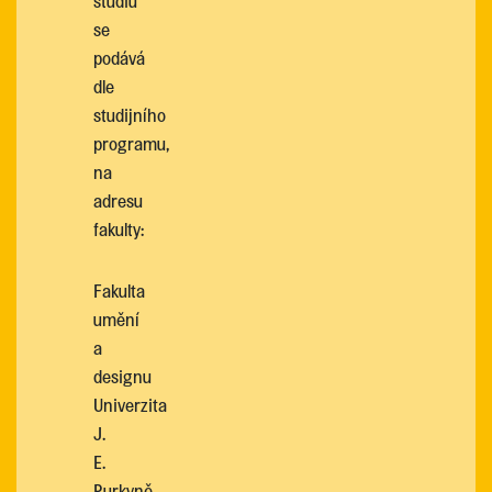
studiu
se
podává
dle
studijního
programu,
na
adresu
fakulty:
Fakulta
umění
a
designu
Univerzita
J.
E.
Purkyně