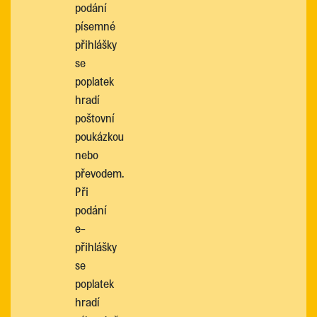
podání
písemné
přihlášky
se
poplatek
hradí
poštovní
poukázkou
nebo
převodem.
Při
podání
e-
přihlášky
se
poplatek
hradí