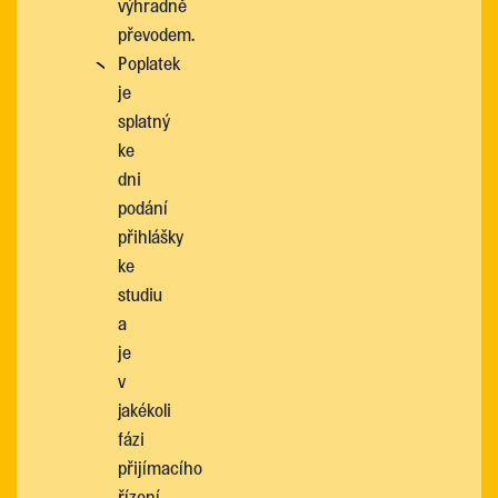
výhradně
převodem.
Poplatek
je
splatný
ke
dni
podání
přihlášky
ke
studiu
a
je
v
jakékoli
fázi
přijímacího
řízení