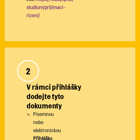
studium/prijimaci-
rizeni/
2
V rámci přihlášky
dodejte tyto
dokumenty
Písemnou
nebo
elektronickou
Přihlášku