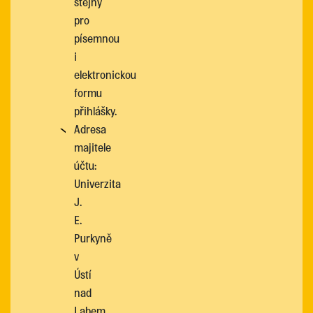
stejný
pro
písemnou
i
elektronickou
formu
přihlášky.
Adresa
majitele
účtu:
Univerzita
J.
E.
Purkyně
v
Ústí
nad
Labem,