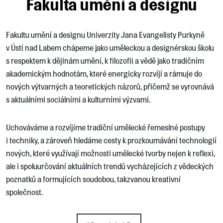
Fakulta umění a designu
Fakultu umění a designu Univerzity Jana Evangelisty Purkyně
v Ústí nad Labem chápeme jako uměleckou a designérskou školu
s respektem k dějinám umění, k filozofii a vědě jako tradičním
akademickým hodnotám, které energicky rozvíjí a rámuje do
nových výtvarných a teoretických názorů, přičemž se vyrovnává
s aktuálními sociálními a kulturními výzvami.
Uchováváme a rozvíjíme tradiční umělecké řemeslné postupy
i techniky, a zároveň hledáme cesty k prozkoumávání technologií
nových, které využívají možnosti umělecké tvorby nejen k reflexi,
ale i spoluurčování aktuálních trendů vycházejících z vědeckých
poznatků a formujících soudobou, takzvanou kreativní
společnost.