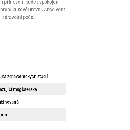
ým přínosem bude uspokojení
lorepublikové úrovni. Absolvent
í zdravotní péče.
ulta zdravotnických studií
azující magisterské
binovaná
tina