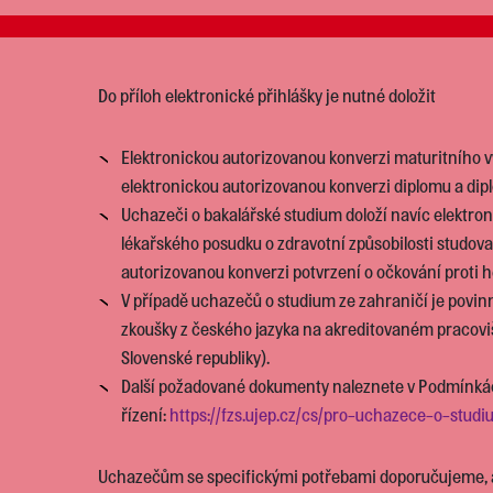
Do příloh elektronické přihlášky je nutné doložit
Elektronickou autorizovanou konverzi maturitního v
elektronickou autorizovanou konverzi diplomu a dip
Uchazeči o bakalářské studium doloží navíc elektro
lékařského posudku o zdravotní způsobilosti studova
autorizovanou konverzi potvrzení o očkování proti he
V případě uchazečů o studium ze zahraničí je povinn
zkoušky z českého jazyka na akreditovaném pracoviš
Slovenské republiky).
Další požadované dokumenty naleznete v Podmínká
řízení:
https://fzs.ujep.cz/cs/pro-uchazece-o-stud
Uchazečům se specifickými potřebami doporučujeme, ab