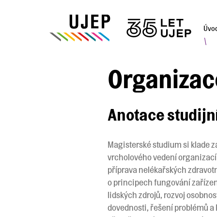
Úvo
\
Organizace
Anotace studij
Magisterské studium si klade za
vrcholového vedení organizací a
příprava nelékařských zdravotn
o principech fungování zařízení
lidských zdrojů, rozvoj osobn
dovednosti, řešení problémů a 