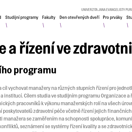
UNIVERZITA JANA EVANGELISTY PUR
d
Studijní programy
Fakulty
Den otevřených dveří
Pro prváky
St
\
\
\
\
\
 a řízení ve zdravotni
ního programu
 cíl vychovat manažery na různých stupních řízení pro jednotl
 institucí. Cílem studia ve studijním programu Organizace a ří
ických pracovníků k výkonu manažerských rolí na všech úrovníc
 poskytovatelů zdravotní péče včetně řízení jejich finančních t
osti manažera se zaměřením na schopnosti spolupráce, komuni
konfliktů, seznámení se systémy řízení kvality a se zdravotni