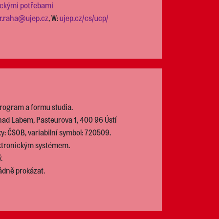
fickými potřebami
ir.raha@ujep.cz
, W:
ujep.cz/cs/ucp/
program a formu studia.
í nad Labem, Pasteurova 1, 400 96 Ústí
: ČSOB, variabilní symbol: 720509.
ektronickým systémem.
.
ádně prokázat.