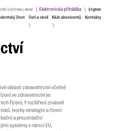
Elektronická přihláška
\
\
English
KYNĚ V ÚSTÍ NAD LABEM
udentský život
Ústí a okolí
Klub absolventů
Kontakty
\
\
ctví
ivé oblasti zdravotnictví včetně
zení ve zdravotnictví je:
h řízení, ? rozšíření znalostí
oků, tvorby strategie a řízení
kační a prezentační
ckými systémy v rámci EU,