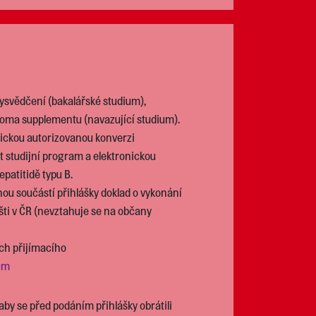
ysvědčení (bakalářské studium),
loma supplementu (navazující studium).
nickou autorizovanou konverzi
t studijní program a elektronickou
patitidě typu B.
ou součástí přihlášky doklad o vykonání
ti v ČR (nevztahuje se na občany
ch přijímacího
ium
y se před podáním přihlášky obrátili