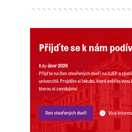
Přijďte se k nám podí
Kdy:
únor 2026
Přijďte na Den otevřených dveří na UJEP a zjistě
univerzitě. Projděte si fakultu, které svěříte svo
kterou si zamilujete!
Den otevřených dveří
Více inform