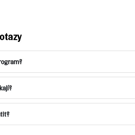
otazy
program?
kají?
tit?