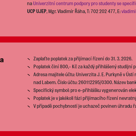
na
Univerzitní centrum podpory pro studenty se speci
UCP UJEP
, Mgr. Vladimír Řáha, T: 702 202 477, E:
vladim
za
Zaplaťte poplatek za přijímací řízení do 31. 3. 2026.
Poplatek činí 800,- Kč za každý přihlášený studijní 
Adresa majitele účtu: Univerzita J. E. Purkyně v Úst
nad Labem. Číslo účtu: 260112295/0300. Název banky
Specifický symbol: pro e-přihlášku vygenerován el
Poplatek je v jakékoli fázi přijímacího řízení nevratný
V případě pochybností je uchazeč povinen úhradu ř