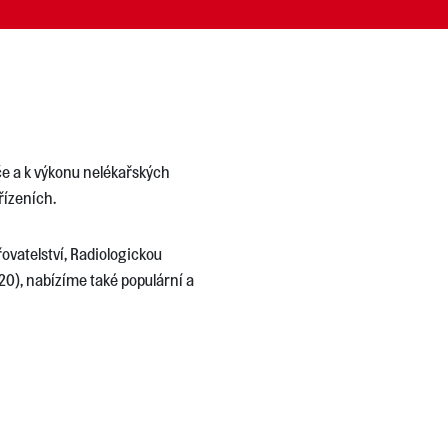
če a k výkonu nelékařských
řízeních.
ovatelství, Radiologickou
20), nabízíme také populární a