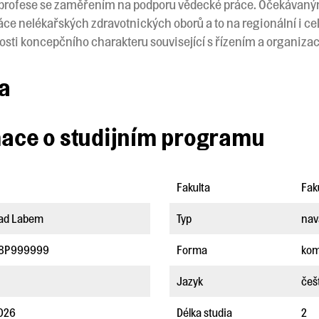
voj profese se zaměřením na podporu vědecké práce. Očekávan
ce nelékařských zdravotnických oborů a to na regionální i ce
sti koncepčního charakteru související s řízením a organizac
ta
mace o studijním programu
Fakulta
Fak
nad Labem
Typ
nav
8P999999
Forma
kom
Jazyk
češ
2026
Délka studia
2