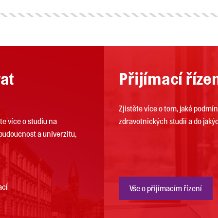
vat
Přijímací říze
Zjistěte více o tom, jaké podmín
te více o studiu na
zdravotnických studií a do jaký
u budoucnost a univerzitu,
ací
Vše o přijímacím řízení