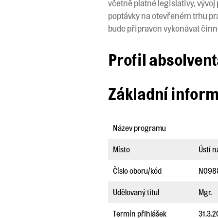
včetně platné legislativy, vý
poptávky na otevřeném trhu prá
bude připraven vykonávat činno
Profil absolven
Základní infor
Název programu
Místo
Ústí 
Číslo oboru/kód
N098
Udělovaný titul
Mgr.
Termín přihlášek
31.3.