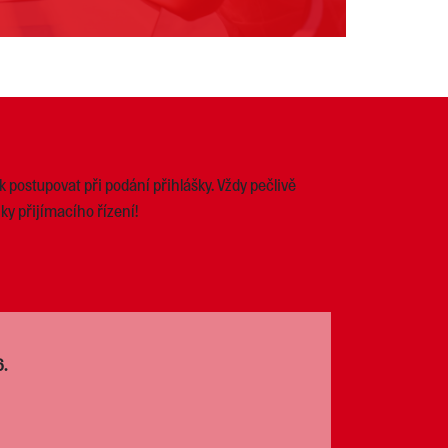
 postupovat při podání přihlášky. Vždy pečlivě
ky přijímacího řízení!
6.