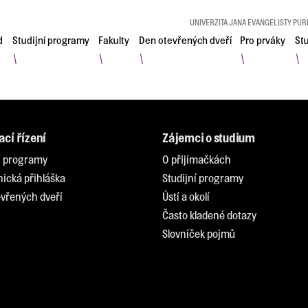
UNIVERZITA JANA EVANGELISTY PUR
d
Studijní programy
Fakulty
Den otevřených dveří
Pro prváky
St
\
\
\
\
\
ací řízení
Zájemci o studium
í programy
O přijímačkách
nická přihláška
Studijní programy
vřených dveří
Ústí a okolí
Často kladené dotazy
Slovníček pojmů