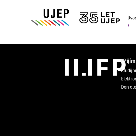
Úvo
\
Přijím
Studijn
Elektro
Den ote