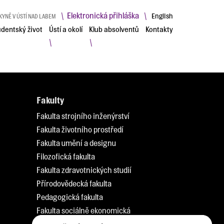
Elektronická přihláška
\
\
English
KYNĚ V ÚSTÍ NAD LABEM
udentský život
Ústí a okolí
Klub absolventů
Kontakty
\
\
Fakulty
Fakulta strojního inženýrství
Fakulta životního prostředí
Fakulta umění a designu
Filozofická fakulta
Fakulta zdravotnických studií
Přírodovědecká fakulta
Pedagogická fakulta
Fakulta sociálně ekonomická