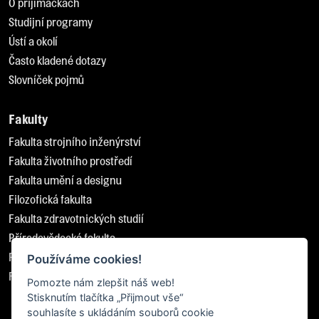
O přijímačkách
Studijní programy
Ústí a okolí
Často kladené dotazy
Slovníček pojmů
Fakulty
Fakulta strojního inženýrství
Fakulta životního prostředí
Fakulta umění a designu
Filozofická fakulta
Fakulta zdravotnických studií
Přírodovědecká fakulta
Pedagogická fakulta
Používáme cookies!
Fakulta sociálně ekonomická
Pomozte nám zlepšit náš web!
Stisknutím tlačítka „Přijmout vše“
souhlasíte s ukládáním souborů cookie