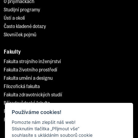
O přijímačkách
Studijní programy
Ústí a okolí
Často kladené dotazy
Slovníček pojmů
Fakulty
Fakulta strojního inženýrství
Fakulta životního prostředí
Fakulta umění a designu
Filozofická fakulta
Fakulta zdravotnických studií
Přírodovědecká fakulta
Pedagogická fakulta
Používáme cookies!
Fakulta sociálně ekonomická
Pomozte nám zlepšit náš web!
Stisknutím tlačítka „Přijmout vše“
souhlasíte s ukládáním souborů cookie